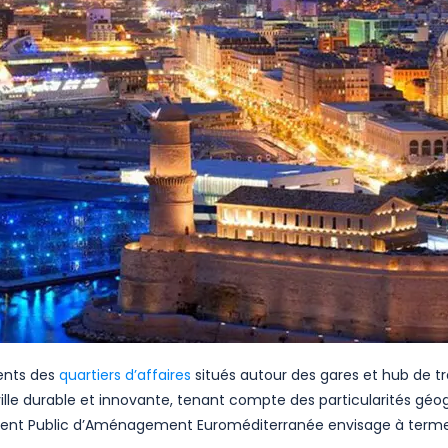
ents des
quartiers d’affaires
situés autour des gares et hub de t
lle durable et innovante, tenant compte des particularités géog
ent Public d’Aménagement Euroméditerranée envisage à terme l