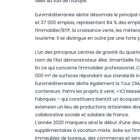
villes du sud de l’Europe.
Euroméditerranée abrite désormais le principal q
et 37 000 emplois, représentant 84 % des emploi
l’immobilier/BTP, la croissance verte, les métier
tourisme. Il se distingue en outre par une fort
L’un des principaux centres de gravité du quarti
nom de l’îlot démonstrateur Allar. SmartSeille f
En ce qui concerne l’immobilier professionnel, 
000 m² de surfaces répondant aux standards int
Euroméditerranée abrite également la Tour CMA
conteneurs. Parmi les projets à venir, « ICI Mars
Fabriques – qui constituera bientôt un écoquarti
extension un lieu de productions artisanales d
collaborative sociale et solidaire de France.
L’année 2020 marquera ainsi le début d’une deux
supplémentaires à vocation mixte. Axée sur l’in
immeubles de bureaux, des commerces et servic