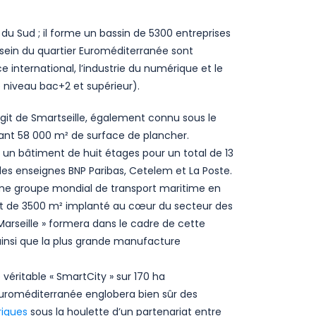
 du Sud ; il forme un bassin de 5300 entreprises
 sein du quartier Euroméditerranée sont
e international, l’industrie du numérique et le
 niveau bac+2 et supérieur).
’agit de Smartseille, également connu sous le
isant 58 000 m² de surface de plancher.
s un bâtiment de huit étages pour un total de 13
es enseignes BNP Paribas, Cetelem et La Poste.
ème groupe mondial de transport maritime en
timent de 3500 m² implanté au cœur du secteur des
Marseille » formera dans le cadre de cette
ainsi que la plus grande manufacture
éritable « SmartCity » sur 170 ha
 Euroméditerranée englobera bien sûr des
riques
sous la houlette d’un partenariat entre