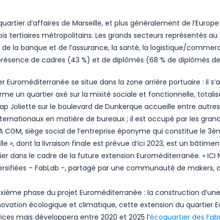
uartier d’affaires de Marseille, et plus généralement de l’Europe
s tertiaires métropolitains. Les grands secteurs représentés au
s de la banque et de l’assurance, la santé, la logistique/commerc
e présence de cadres (43 %) et de diplômés (68 % de diplômés de
er Euroméditerranée se situe dans la zone arrière portuaire : il s
orme un quartier axé sur la mixité sociale et fonctionnelle, total
Cap Joliette sur le boulevard de Dunkerque accueille entre autre
ernationaux en matière de bureaux ; il est occupé par les grand
 CGM, siège social de l’entreprise éponyme qui constitue le 3
eille », dont la livraison finale est prévue d’ici 2023, est un bâ
er dans le cadre de la future extension Euroméditerranée. « ICI 
iversifiées – FabLab -, partagé par une communauté de makers, 
ième phase du projet Euroméditerranée : la construction d’une v
novation écologique et climatique, cette extension du quartier
es mais développera entre 2020 et 2025 l’
écoquartier des Fab