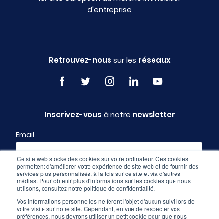
d'entreprise
Retrouvez-nous
sur les
réseaux
Inscrivez-vous
à notre
newsletter
Email
Ce site web stocke des cookies sur votre ordinateur. Ces cookies
permettent d'améliorer votre expérience de site web et de fournir des
Profil
services plus personnalisés, à la fois sur ce site et via d'autres
médias. Pour obtenir plus d'informations sur les cookies que nous
utilisons, consultez notre politique de confidentialité.
Vos informations personnelles ne feront l'objet d'aucun suivi lors de
votre visite sur notre site. Cependant, en vue de respecter vos
préférences, nous devrons utiliser un petit cookie pour que nous