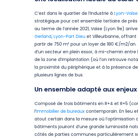
C’est dans le quartier de l’Industrie à
Lyon-Vaise
stratégique pour cet ensemble tertiaire de près
au terme de l’année 2021, Vaise (Lyon 9e) arriv
Gerland
,
Lyon-Part Dieu
et Villeurbanne, offrant 
partir de 750 m² pour un loyer de 180 €/m2/an.
d’un secteur en plein essor, à mi-chemin entre la
de la zone d’implantation (où l’on retrouve not
la proximité du périphérique et à la présence d
plusieurs lignes de bus.
Un ensemble adapté aux enjeux i
Composé de trois bâtiments en R+4 et R+5 (con
l’
immobilier de bureaux
contemporain. En lieu et
atout certain dans la mesure où l’optimisation 
bâtiments jouiront d’une grande luminosité natur
côtés de parties communes particulièrement soi