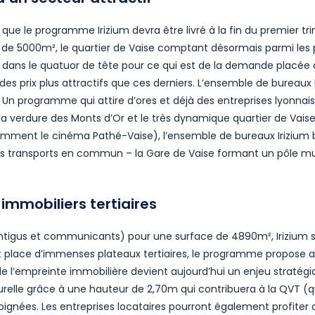
que le programme Irizium devra être livré à la fin du premier tr
 de 5000m², le quartier de Vaise comptant désormais parmi les pl
e dans le quatuor de tête pour ce qui est de la demande placée 
des prix plus attractifs que ces derniers. L’ensemble de bureaux I
 Un programme qui attire d’ores et déjà des entreprises lyonnai
 verdure des Monts d’Or et le très dynamique quartier de Vaise Indu
amment le cinéma Pathé-Vaise), l’ensemble de bureaux Irizium b
es transports en commun – la Gare de Vaise formant un pôle mult
mmobiliers tertiaires
tigus et communicants) pour une surface de 4890m², Irizium s’i
 place d’immenses plateaux tertiaires, le programme propose aux
de l’empreinte immobilière devient aujourd’hui un enjeu stratég
elle grâce à une hauteur de 2,70m qui contribuera à la QVT (qual
gnées. Les entreprises locataires pourront également profiter d