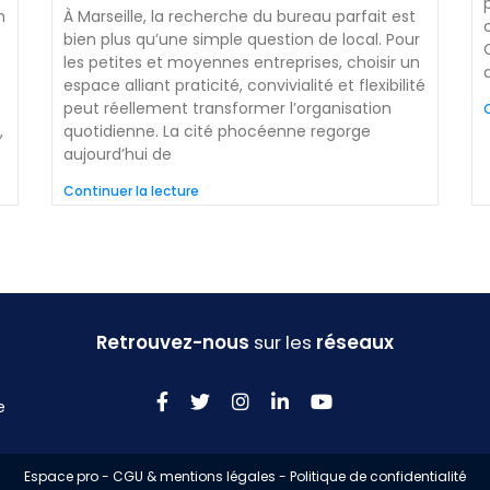
n
À Marseille, la recherche du bureau parfait est
bien plus qu’une simple question de local. Pour
les petites et moyennes entreprises, choisir un
espace alliant praticité, convivialité et flexibilité
peut réellement transformer l’organisation
C
,
quotidienne. La cité phocéenne regorge
aujourd’hui de
Continuer la lecture
Retrouvez-nous
sur les
réseaux
e
Espace pro
-
CGU & mentions légales
-
Politique de confidentialité