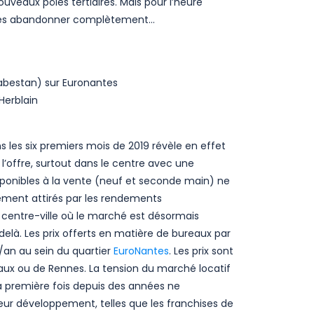
eaux pôles tertiaires. Mais pour l’heure
e les abandonner complètement…
Cabestan) sur Euronantes
Herblain
 les six premiers mois de 2019 révèle en effet
l’offre, surtout dans le centre avec une
ponibles à la vente (neuf et seconde main) ne
ement attirés par les rendements
 centre-ville où le marché est désormais
là. Les prix offerts en matière de bureaux par
/an au sein du quartier
EuroNantes
. Les prix sont
aux ou de Rennes. La tension du marché locatif
la première fois depuis des années ne
ur développement, telles que les franchises de