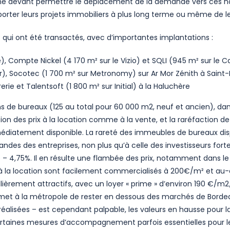
 devant permettre le déplacement de la demande vers ces nouv
eporter leurs projets immobiliers à plus long terme ou même d
qui ont été transactés, avec d’importantes implantations :
 Compte Nickel (4 170 m² sur le Vizio) et SQLI (945 m² sur le 
or), Socotec (1 700 m² sur Metronomy) sur Ar Mor Zénith à Saint-
rie et Talentsoft (1 800 m² sur Initial) à la Haluchère
s de bureaux (125 au total pour 60 000 m2, neuf et ancien), dans
n des prix à la location comme à la vente, et la raréfaction de 
édiatement disponible. La rareté des immeubles de bureaux dis
es des entreprises, non plus qu’à celle des investisseurs fort
 – 4,75%. Il en résulte une flambée des prix, notamment dans le
à la location sont facilement commercialisés à 200€/m² et au-de
ièrement attractifs, avec un loyer « prime » d’environ 190 €/m2
permet à la métropole de rester en dessous des marchés de Borde
réalisées – est cependant palpable, les valeurs en hausse pour 
rtaines mesures d’accompagnement parfois essentielles pour le