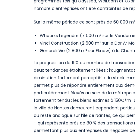
programmes tels qu’Odysséa, Well.com et Oxane
nombre d’entreprises ont été contraintes de r
Sur la même période ce sont près de 60 000 m² 
Whoorks Legendre (7 000 m² sur le Vendome),
Vinci Construction (2 600 m² sur le Dor Ar M
Generali Vie (2 800 m² sur Eknow) à la Chantre
La progression de 11 % du nombre de transaction
deux tendances étroitement liées : l’augmentatio
diminution fortement perceptible du stock imm
permet plus de répondre entièrement aux demand
particulièrement élevés au sein de la métropole
fortement tendu : les biens estimés à 150€/m² 
la ville de Nantes demeurent cependant particul
du reste analogue sur l’île de Nantes, ce qui 
– qui représente près de 80 % des transactions 
permettant plus aux entreprises de négocier ce