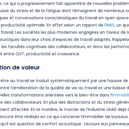
e, ce qui a progressivement fait apparaître de nouvelles problé
hausse du stress et de la fatigue dont témoignent de nombreux sa
niques et conversations caractéristiques du travail en open spa
roductivité optimale. En effet selon un rapport de l’
INRS
, un qu
e travail. Les sociétés les plus modernes engagées en faveur de l
coustiques dans leur choix d’espaces de travail adaptés. Rappel
les facultés cognitives des collaborateurs, et donc les perform
roit entre QVT, productivité et croissance.
tion de valeur
être au travail se traduit systématiquement par une hausse de p
ntre l’amélioration de la qualité de vie au travail et une baisse 
elles transformations orientées vers le bien-être dans l’
immobil
 des collaborateurs. En plus des distractions et du stress génér
ement affectée. En la matière, le monde de l’industrie obéit déj
core être réalisés en ce qui concerne l’immobilier de bureaux.
rsqu’il est question de confort acoustique : recours aux panneaux