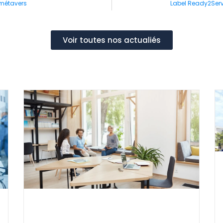
 métavers
Label Ready2Serv
Voir toutes nos actualiés