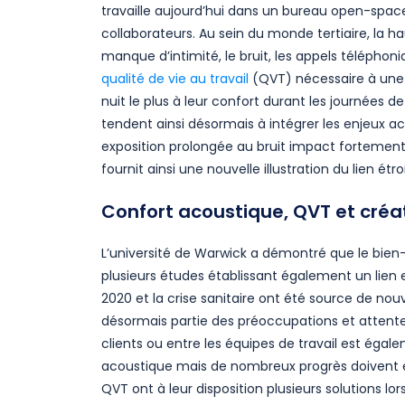
travaille aujourd’hui dans un bureau open-spac
collaborateurs. Au sein du monde tertiaire, la 
manque d’intimité, le bruit, les appels télépho
qualité de vie au travail
(QVT) nécessaire à une p
nuit le plus à leur confort durant les journées d
tendent ainsi désormais à intégrer les enjeux a
exposition prolongée au bruit impact fortement 
fournit ainsi une nouvelle illustration du lien ét
Confort acoustique, QVT et créa
L’université de Warwick a démontré que le bien-
plusieurs études établissant également un lien e
2020 et la crise sanitaire ont été source de nouv
désormais partie des préoccupations et attentes
clients ou entre les équipes de travail est égal
acoustique mais de nombreux progrès doivent en
QVT ont à leur disposition plusieurs solutions lo