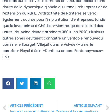
milliards euros d’investissements en 2019, bénéficiera sans
doute de la dynamique globale du Grand Paris Express et de
l’extension du RER E. L’attractivité de Nanterre se verra
également accrue pour l’implantation d’entreprises, tandis
que le loyer prime à Châtillon-Montrouge dans le sud des
Hauts-de-Seine devrait atteindre 380 € en 2028. Plusieurs
autres zones devraient connaître un véritable renouveau,
comme le Bourget, Villejuif dans le Val-de-Marne, le
carrefour Pleyel à Saint-Denis ou encore Fontenay-sous-
Bois.
ARTICLE PRÉCÉDENT
ARTICLE SUIVANT
Les tendances et chiffres-clés de l’immobilier d’entreprises
To-Lyon et la « réinvention » du quartier d’affaire Part-Dieu