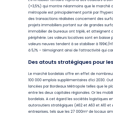
(+3,5%) qui montre néanmoins que le marché 
métropole est principalement porté par l’hype
des transactions réalisées concernent des surfa
projets immobiliers portant sur de grandes surf
immobilier de bureaux ont triplé, et atteignent 
périphérie. Les valeurs locatives sont en baiss
valeurs neuves tendent à se stabiliser à 199€/H
à 5,1% – témoignant ainsi de l’attractivité qui 
Des atouts stratégiques pour les
Le marché bordelais offre en effet de nombreux
100 000 emplois supplémentaires d’ici 2030. Outr
lancées par Bordeaux Métropole telles que le p
entre les deux capitales régionales. Or les mobili
bordelais. A cet égard les sociétés logistiques 
autoroutiers stratégiques (A62 et A63 et A10 e
entreprises, tels que les 27 000m² de locaux amé