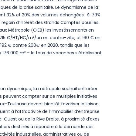
es de la crise sanitaire. Le dynamisme de la
ement 32% et 20% des volumes échangées. Si 79%
n regain d’intérêt des Grands Comptes pour les
deaux Métropole (OIEB) les investissements en
à 215 €/HT/HC/m²/an en centre-ville, et 160 € en
 192 € contre 200€ en 2020, tandis que les
s 176 000 m² – le taux de vacances s’établissant
tion dynamique, la métropole souhaitant créer
rs peuvent compter sur de multiples initiatives
x-Toulouse devant bientôt favoriser la liaison
ent à l’attractivité de l’immobilier d’entreprise
d-Ouest ou de la Rive Droite, à proximité d’axes
ntiers destinés à répondre à la demande des
ivités industrielles, administratives ou de