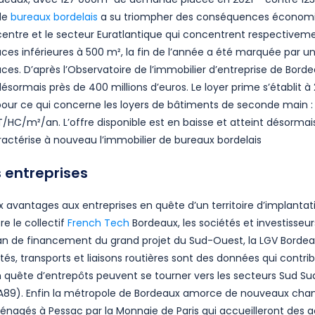
de
bureaux bordelais
a su triompher des conséquences économiqu
rcentre et le secteur Euratlantique qui concentrent respectiv
ces inférieures à 500 m², la fin de l’année a été marquée par u
aces. D’après l’Observatoire de l’immobilier d’entreprise de Bor
désormais près de 400 millions d’euros. Le loyer prime s’établit 
e pour ce qui concerne les loyers de bâtiments de seconde main :
T/HC/m²/an. L’offre disponible est en baisse et atteint désormai
caractérise à nouveau l’immobilier de bureaux bordelais
 entreprises
 avantages aux entreprises en quête d’un territoire d’implanta
e le collectif
French Tech
Bordeaux, les sociétés et investisseu
lan de financement du grand projet du Sud-Ouest, la LGV Bordeau
tés, transports et liaisons routières sont des données qui contribu
en quête d’entrepôts peuvent se tourner vers les secteurs Sud Su
t A89). Enfin la métropole de Bordeaux amorce de nouveaux cha
nagés à Pessac par la Monnaie de Paris qui accueilleront des act