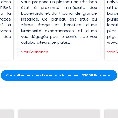
, dans
vous propose un plateau en très bon
Belvé
ARIBAS
état à proximité immédiate des
attra
 à la
boulevards et du tribunal de grande
bord
rfaces
instance. Ce plateau est situé au
plus
². La
5ème étage et bénéfice d’une
locat
rvices
luminosité exceptionnelle et d’une
pkgs 
s des
vue dégagée pour le confort de vos
pkgs 
collaborateurs. Le plate...
www.b
Voir l'annonce
Voir 
Consulter tous nos bureaux à louer pour 33000 Bordeaux