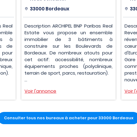
33000 Bordeaux
33
s Real
Description ARCHIPEL BNP Paribas Real
Desc
emble
Estate vous propose un ensemble
Reve
ts à
immobilier de 3 bâtiments à
réver
ds de
construire sur les Boulevards de
cœu
 pour
Bordeaux. De nombreux atouts pour
d'Eur
breux
cet actif: accessibilité, nombreux
Gare 
ique,
équipements proches (polyclinique,
comm
ion).
terrain de sport, parcs, restauration).
pres
...
nouve
Voir l'annonce
Voir 
Consulter tous nos bureaux à acheter pour 33000 Bordeaux