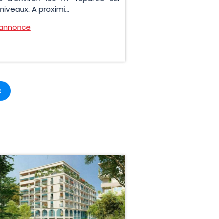
niveaux. A proximi...
l'annonce
x