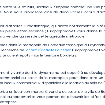
 entre 2014 et 2018, Bordeaux s'impose comme une ville pa
s. Nous vous proposons ainsi de découvrir les locaux d'acti
r d'affaires Euroatlantique, qui abrite notamment la cité
en pleine effervescence ; Europropmarket vous donne la po
ts à vendre au sein de cette agréable métropole.
rises dans la métropole de Bordeaux témoigne du dynamism
a recherche de
locaux d'activités à céder
, Europropmarket v
vité ou entrepôts - sur le territoire bordelais.
rement vivante dont le dynamisme est appelé à se développ
l commercial au cœur de la métropole peut donc être un a
s locaux commerciaux disponibles à la location au sein de l
rise un local commercial à vendre au cœur de la ville de B
onnel, Europropmarket vous permet de découvrir les offre
ntreprise.