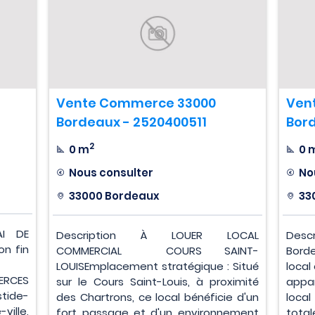
Vente Commerce 33000
Ven
Bordeaux - 2520400511
Bor
2
0 m
0 
Nous consulter
No
33000 Bordeaux
33
AI DE
Description À LOUER LOCAL
Descr
on fin
COMMERCIAL  COURS SAINT-
Borde
LOUISEmplacement stratégique : Situé
local
ERCES
sur le Cours Saint-Louis, à proximité
appar
stide-
des Chartrons, ce local bénéficie d'un
loca
ville,
fort passage et d'un environnement
total