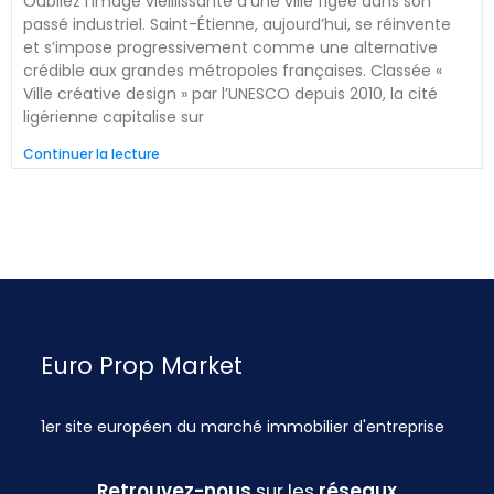
Oubliez l’image vieillissante d’une ville figée dans son
passé industriel. Saint-Étienne, aujourd’hui, se réinvente
et s’impose progressivement comme une alternative
crédible aux grandes métropoles françaises. Classée «
Ville créative design » par l’UNESCO depuis 2010, la cité
ligérienne capitalise sur
Continuer la lecture
Euro Prop Market
1er site européen du marché immobilier d'entreprise
Retrouvez-nous
sur les
réseaux