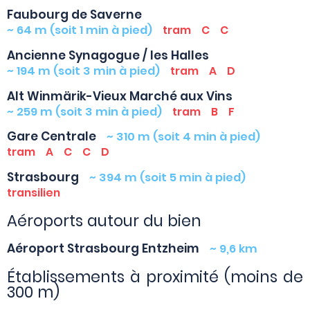
Faubourg de Saverne
~ 64 m (soit 1 min à pied)
tram
C
C
Ancienne Synagogue / les Halles
~ 194 m (soit 3 min à pied)
tram
A
D
Alt Winmärik-Vieux Marché aux Vins
~ 259 m (soit 3 min à pied)
tram
B
F
Gare Centrale
~ 310 m (soit 4 min à pied)
tram
A
C
C
D
Strasbourg
~ 394 m (soit 5 min à pied)
transilien
Aéroports autour du bien
Aéroport Strasbourg Entzheim
~ 9,6 km
Établissements à proximité (moins de
300 m)