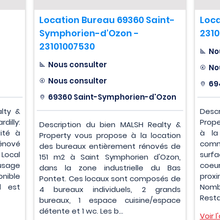
Location Bureau 69360 Saint-
Loca
Symphorien-d'Ozon -
2310
23101007530
No
Nous consulter
No
Nous consulter
69
69360 Saint-Symphorien-d'Ozon
lty &
Desc
illy:
Prope
Description du bien MALSH Realty &
ité à
à la
Property vous propose à la location
rénové
comm
des bureaux entièrement rénovés de
Local
surfa
151 m2 à Saint Symphorien d'Ozon,
usage
coeu
dans la zone industrielle du Bas
onible
prox
Pontet. Ces locaux sont composés de
l est
Nomb
4 bureaux individuels, 2 grands
Resta
bureaux, 1 espace cuisine/espace
détente et 1 wc. Les b...
Voir 