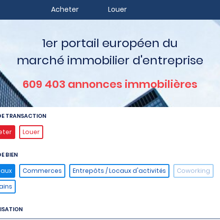
Acheter
Louer
1er portail européen du
marché immobilier d'entreprise
609 403
annonces immobilières
DE TRANSACTION
eter
Louer
E BIEN
eaux
Commerces
Entrepôts / Locaux d'activités
Coworking
ains
ISATION