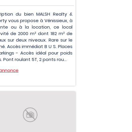
ription du bien MALSH Realty &
rty vous propose à Vénissieux, à
nte ou à la location, ce local
ivité de 2000 m² dont 182 m² de
ux sur deux niveaux. Rare sur le
é. Accès immédiat B U S. Places
rkings - Accès idéal pour poids
. Pont roulant 5T, 2 ponts rou...
l'annonce