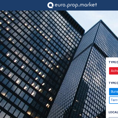
TYPE 
Ach
TYPE D
Bur
Terr
LOCAL