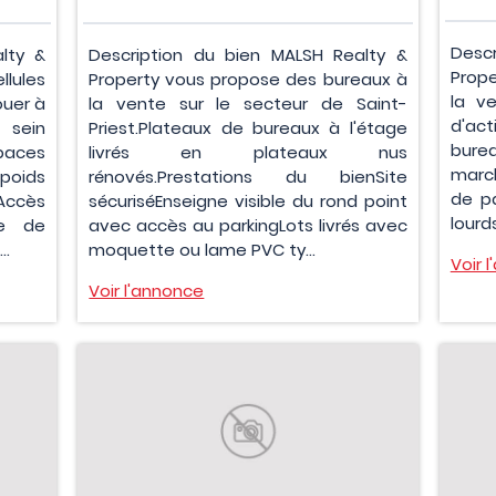
Desc
lty &
Description du bien MALSH Realty &
Prope
lules
Property vous propose des bureaux à
la ve
ouer à
la vente sur le secteur de Saint-
d'act
 sein
Priest.Plateaux de bureaux à l'étage
burea
paces
livrés en plateaux nus
march
oids
rénovés.Prestations du bienSite
de pa
Accès
sécuriséEnseigne visible du rond point
lourds
re de
avec accès au parkingLots livrés avec
..
moquette ou lame PVC ty...
Voir 
Voir l'annonce