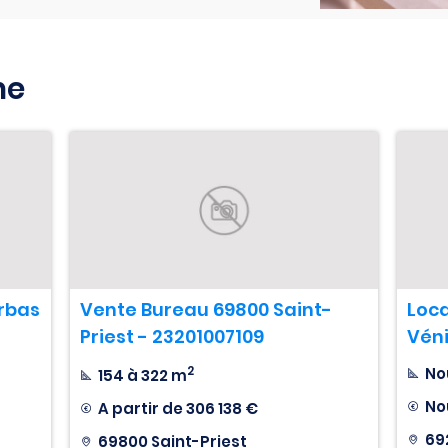
ne
rbas
Vente Bureau 69800 Saint-
Loca
Priest - 23201007109
Véni
2
No
154 à 322 m
No
A partir de
306 138 €
69
69800 Saint-Priest