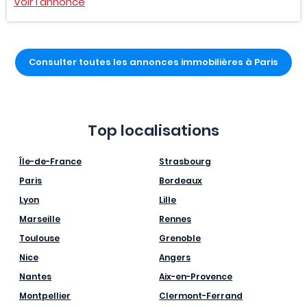
Voir l'annonce
Consulter toutes les annonces immobilières à Paris
Top localisations
Île-de-France
Strasbourg
Paris
Bordeaux
Lyon
Lille
Marseille
Rennes
Toulouse
Grenoble
Nice
Angers
Nantes
Aix-en-Provence
Montpellier
Clermont-Ferrand