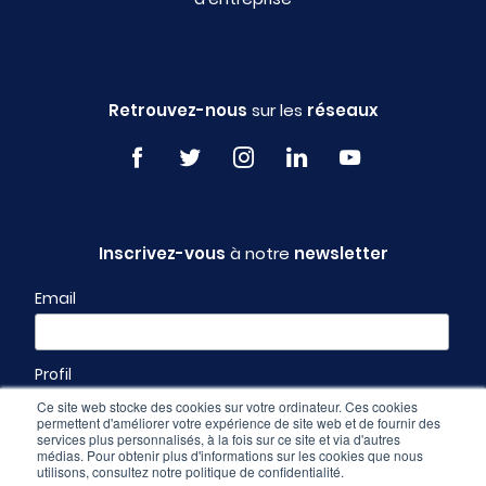
Retrouvez-nous
sur les
réseaux
Inscrivez-vous
à notre
newsletter
Email
Profil
Ce site web stocke des cookies sur votre ordinateur. Ces cookies
permettent d'améliorer votre expérience de site web et de fournir des
services plus personnalisés, à la fois sur ce site et via d'autres
médias. Pour obtenir plus d'informations sur les cookies que nous
utilisons, consultez notre politique de confidentialité.