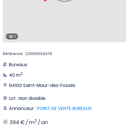
1
Référence : 2210100134375
Bureaux
2
40 m
94100 Saint-Maur-des-Fossés
Lot : Non divisible
Annonceur :
POINT DE VENTE BUREAUX
2
394 € / m
/ an