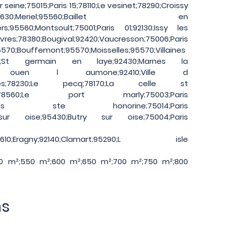
r seine;75015;Paris 15;78110;Le vesinet;78290;Croissy
Meriel;95560;Baillet en
rs;95560;Montsoult;75001;Paris 01;92130;Issy les
vres;78380;Bougival;92420;Vaucresson;75006;Paris
95570;Bouffemont;95570;Moisselles;95570;Villaines
100;St germain en laye;92430;Marnes la
310;St ouen l aumone;92410;Ville d
arcelles;78230;Le pecq;78170;La celle st
eudon;78560;Le port marly;75003;Paris
700;Conflans ste honorine;75014;Paris
s sur oise;95430;Butry sur oise;75004;Paris
on;95610;Eragny;92140;Clamart;95290;L isle
0 m²;550 m²;600 m²;650 m²;700 m²;750 m²;800
ns