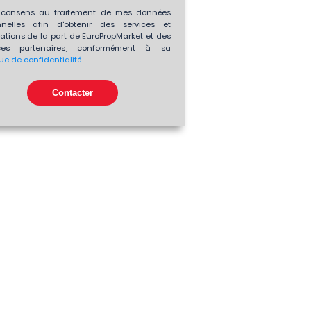
consens au traitement de mes données
nnelles afin d'obtenir des services et
ations de la part de EuroPropMarket et des
es partenaires, conformément à sa
que de confidentialité