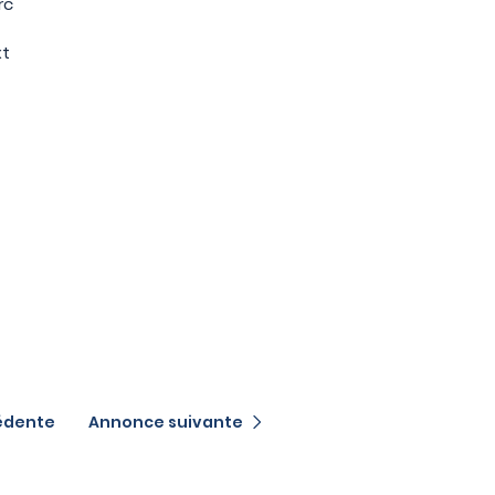
rc
xt
édente
Annonce suivante