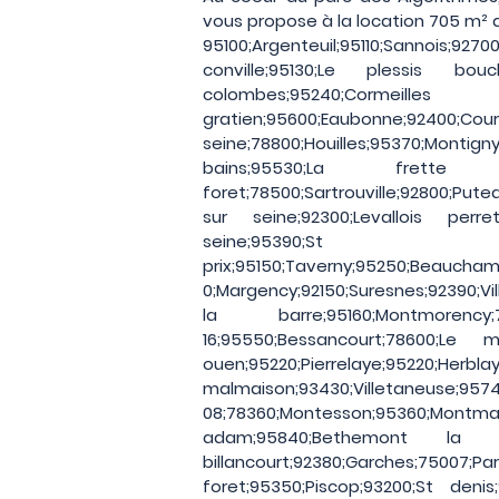
vous propose à la location 705 m² 
95100;Argenteuil;95110;Sannois;927
conville;95130;Le plessis bou
colombes;95240;Cor
gratien;95600;Eaubonne;92400;Cou
seine;78800;Houilles;95370;Montign
bains;95530;La fret
foret;78500;Sartrouville;92800;Pu
sur seine;92300;Levallois perre
seine;95390;St
prix;95150;Taverny;95250;Beauchamp
0;Margency;92150;Suresnes;92390;Vil
la barre;95160;Montmorency;7
16;95550;Bessancourt;78600;Le m
ouen;95220;Pierrelaye;95220;Herbla
malmaison;93430;Villetaneuse;95740;
08;78360;Montesson;95360;M
adam;95840;Bethemont la foret
billancourt;92380;Garches
foret;95350;Piscop;93200;St denis