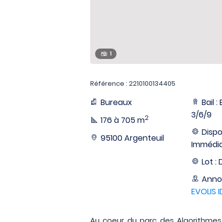
1
Référence : 2210100134405
Bureaux
Bail 
3/6/9
2
176 à 705 m
Dispon
95100 Argenteuil
Immédi
Lot : 
Anno
EVOLIS 
Au coeur du parc des Algorithmes, 