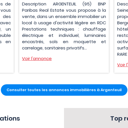
es de
Description ARGENTEUIL (95) BNP
Desc
 vous
Paribas Real Estate vous propose à la
Sein
r des
vente, dans un ensemble immobilier un
prop
 avec
local à usage d'activité légère en RDC
Berg
), un
Prestations techniques : chauffage
hôte
ble
électrique et individuel, luminaires
re
és en
encastrés, sols en moquette et
acti
carrelage, sanitaires privatifs...
surf
RARE 
Voir l'annonce
Voir 
Consulter toutes les annonces immobilières à Argenteuil
sations
Top 