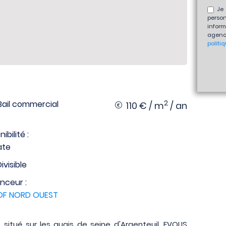
Je 
perso
inform
agenc
politi
2
: Bail commercial
110 € / m
/ an
ibilité :
ate
Divisible
nceur :
IDF NORD OUEST
situé sur les quais de seine d'Argenteuil, EVOLIS