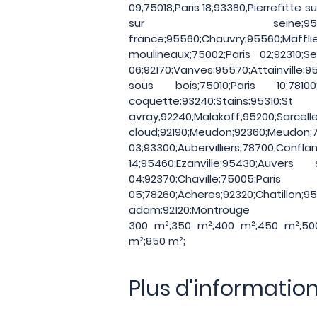
09;75018;Paris 18;93380;Pierrefitte su
sur seine;95630;
france;95560;Chauvry;95560;Mafflie
moulineaux;75002;Paris 02;92310;Se
06;92170;Vanves;95570;Attainville;
sous bois;75010;Paris 10;78
coquette;93240;Stains;95
avray;92240;Malakoff;95200;S
cloud;92190;Meudon;92360;M
03;93300;Aubervilliers;78
14;95460;Ezanville;95430;Auver
04;92370;Chaville;75005;Paris
05;78260;Acheres;92320;Chatill
adam;92120;Montrouge
300 m²;350 m²;400 m²;450 m²;50
m²;850 m²;
Plus d'informatio