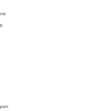
urds
ng
 parc