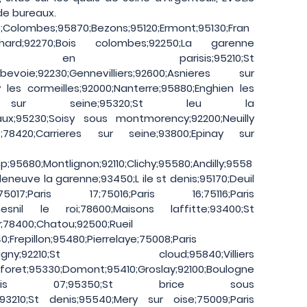
de bureaux.
00;Colombes;95870;Bezons;95120;Ermont;95130;Fran
chard;92270;Bois colombes;92250;La garenne
meilles en parisis;95210;St
rbevoie;92230;Gennevilliers;92600;Asnieres sur
y les cormeilles;92000;Nanterre;95880;Enghien les
te sur seine;95320;St leu la
teaux;95230;Soisy sous montmorency;92200;Neuilly
t;78420;Carrieres sur seine;93800;Epinay sur
;95680;Montlignon;92110;Clichy;95580;Andilly;9558
leneuve la garenne;93450;L ile st denis;95170;Deuil
5017;Paris 17;75016;Paris 16;75116;Paris
esnil le roi;78600;Maisons laffitte;93400;St
y;78400;Chatou;92500;Rueil
Frepillon;95480;Pierrelaye;75008;Paris
ontmagny;92210;St cloud;95840;Villiers
;95330;Domont;95410;Groslay;92100;Boulogne
;75007;Paris 07;95350;St brice sous
;93210;St denis;95540;Mery sur oise;75009;Paris