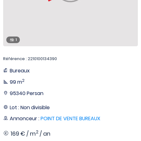
1
Référence : 2210100134390
Bureaux
2
99 m
95340 Persan
Lot : Non divisible
Annonceur :
POINT DE VENTE BUREAUX
2
169 € / m
/ an