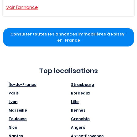
Voir l'annonce
Consulter toutes les annonces immobilières à Roissy-
en-France
Top localisations
Île-de-France
Strasbourg
Paris
Bordeaux
Lyon
Lille
Marseille
Rennes
Toulouse
Grenoble
Nice
Angers
Nantes
Aix-en-Provence