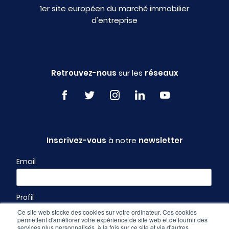
1er site européen du marché immobilier
d'entreprise
Retrouvez-nous
sur les
réseaux
Inscrivez-vous
à notre
newsletter
Email
Profil
Ce site web stocke des cookies sur votre ordinateur. Ces cookies
permettent d'améliorer votre expérience de site web et de fournir des
services plus personnalisés, à la fois sur ce site et via d'autres