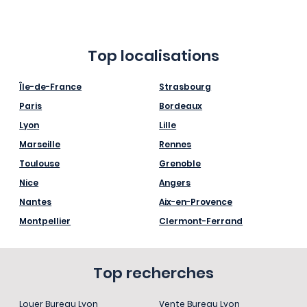
Top localisations
Île-de-France
Strasbourg
Paris
Bordeaux
Lyon
Lille
Marseille
Rennes
Toulouse
Grenoble
Nice
Angers
Nantes
Aix-en-Provence
Montpellier
Clermont-Ferrand
Top recherches
Louer Bureau Lyon
Vente Bureau Lyon