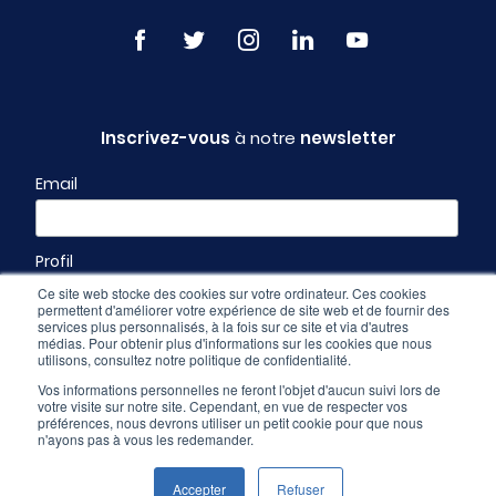
Inscrivez-vous
à notre
newsletter
Email
Profil
Ce site web stocke des cookies sur votre ordinateur. Ces cookies
permettent d'améliorer votre expérience de site web et de fournir des
services plus personnalisés, à la fois sur ce site et via d'autres
médias. Pour obtenir plus d'informations sur les cookies que nous
utilisons, consultez notre politique de confidentialité.
Vos informations personnelles ne feront l'objet d'aucun suivi lors de
votre visite sur notre site. Cependant, en vue de respecter vos
préférences, nous devrons utiliser un petit cookie pour que nous
n'ayons pas à vous les redemander.
Espace pro
-
CGU & mentions légales
-
Politique de confidentialité
Accepter
Refuser