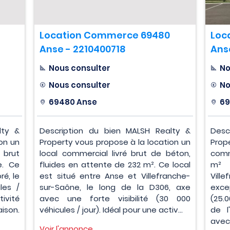
Location Commerce 69480
Loc
Anse - 2210400718
Ans
Nous consulter
No
Nous consulter
No
69480 Anse
69
lty &
Description du bien MALSH Realty &
Desc
on un
Property vous propose à la location un
Prop
 brut
local commercial livré brut de béton,
comm
e. Ce
fluides en attente de 232 m². Ce local
m²
ré, le
est situé entre Anse et Villefranche-
Vill
les /
sur-Saône, le long de la D306, axe
exce
vité
avec une forte visibilité (30 000
(25.
son.
véhicules / jour). Idéal pour une activ...
de l
avec 
Voir l'annonce