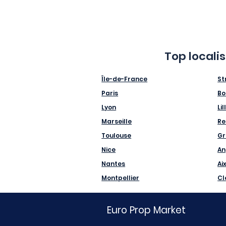
Top locali
Île-de-France
St
Paris
Bo
Lyon
Lil
Marseille
Re
Toulouse
Gr
Nice
An
Nantes
Ai
Montpellier
Cl
Euro Prop Market