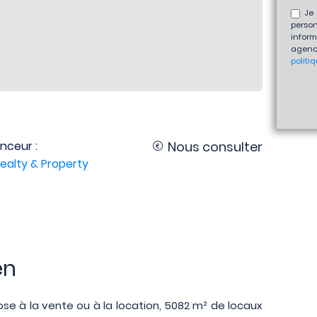
Je 
perso
inform
agenc
politi
nceur :
Nous consulter
ealty & Property
en
se à la vente ou à la location, 5082 m² de locaux