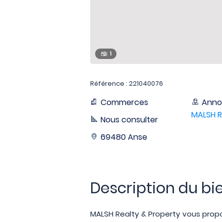
1
Référence : 221040076
Commerces
Anno
MALSH R
Nous consulter
69480 Anse
Description du bi
MALSH Realty & Property vous propo