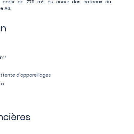
 partir de 779 m², au coeur des coteaux du
te A6.
en
/m²
ttente d'appareillages
te
ncières