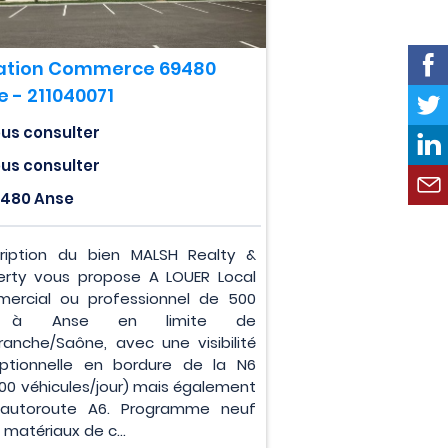
ation Commerce 69480
e - 211040071
us consulter
us consulter
480 Anse
ription du bien MALSH Realty &
erty vous propose A LOUER Local
ercial ou professionnel de 500
 à Anse en limite de
efranche/Saône, avec une visibilité
ptionnelle en bordure de la N6
000 véhicules/jour) mais également
'autoroute A6. Programme neuf
matériaux de c...