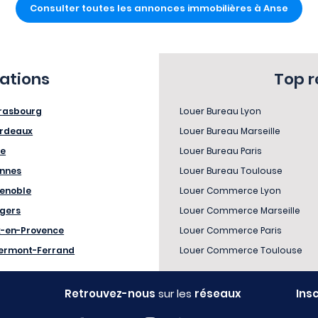
Consulter toutes les annonces immobilières à Anse
sations
Top 
rasbourg
Louer Bureau Lyon
rdeaux
Louer Bureau Marseille
le
Louer Bureau Paris
nnes
Louer Bureau Toulouse
enoble
Louer Commerce Lyon
gers
Louer Commerce Marseille
x-en-Provence
Louer Commerce Paris
ermont-Ferrand
Louer Commerce Toulouse
Retrouvez-nous
sur les
réseaux
Ins