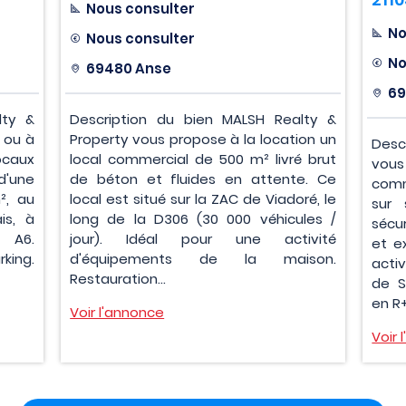
Nous consulter
No
Nous consulter
No
69480 Anse
69
lty &
Description du bien MALSH Realty &
 ou à
Property vous propose à la location un
Desc
ocaux
local commercial de 500 m² livré brut
vou
'une
de béton et fluides en attente. Ce
comm
², au
local est situé sur la ZAC de Viadoré, le
sur 
is, à
long de la D306 (30 000 véhicules /
sécu
 A6.
jour). Idéal pour une activité
et e
ing.
d'équipements de la maison.
acti
Restauration...
de S
en R+
Voir l'annonce
Voir 