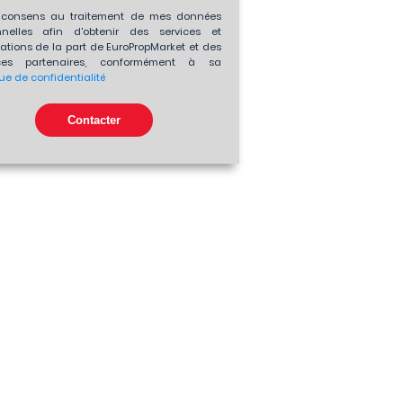
consens au traitement de mes données
nnelles afin d'obtenir des services et
ations de la part de EuroPropMarket et des
es partenaires, conformément à sa
que de confidentialité