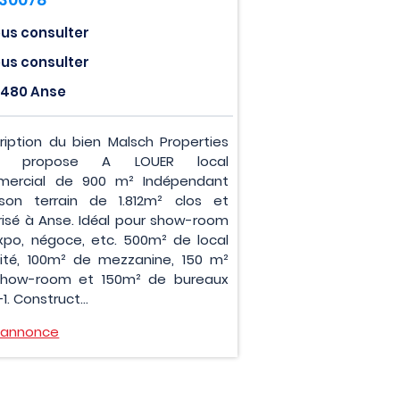
us consulter
us consulter
480 Anse
ription du bien Malsch Properties
s propose A LOUER local
ercial de 900 m² Indépendant
son terrain de 1.812m² clos et
risé à Anse. Idéal pour show-room
xpo, négoce, etc. 500m² de local
vité, 100m² de mezzanine, 150 m²
how-room et 150m² de bureaux
1. Construct...
l'annonce