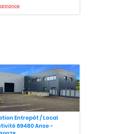
l'annonce
tion Entrepôt / Local
tivité 69480 Anse -
030078