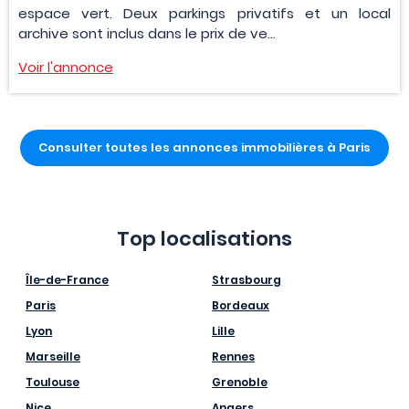
espace vert. Deux parkings privatifs et un local
archive sont inclus dans le prix de ve...
Voir l'annonce
Consulter toutes les annonces immobilières à Paris
Top localisations
Île-de-France
Strasbourg
Paris
Bordeaux
Lyon
Lille
Marseille
Rennes
Toulouse
Grenoble
Nice
Angers