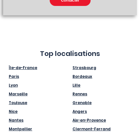
Top localisations
Île-de-France
Strasbourg
Paris
Bordeaux
Lyon
Lille
Marseille
Rennes
Toulouse
Grenoble
Nice
Angers
Nantes
Aix-en-Provence
Montpellier
Clermont-Ferrand