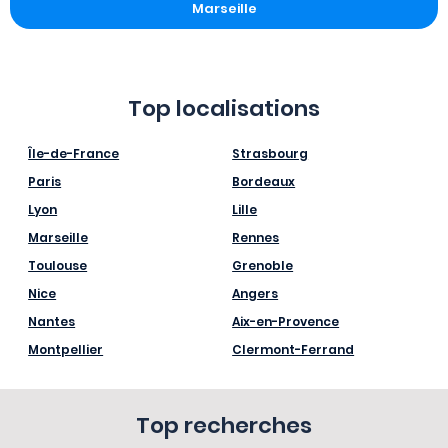
Marseille
Top localisations
Île-de-France
Strasbourg
Paris
Bordeaux
Lyon
Lille
Marseille
Rennes
Toulouse
Grenoble
Nice
Angers
Nantes
Aix-en-Provence
Montpellier
Clermont-Ferrand
Top recherches