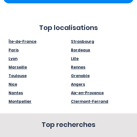
Top localisations
Île-de-France
Strasbourg
Paris
Bordeaux
Lyon
Lille
Marseille
Rennes
Toulouse
Grenoble
Nice
Angers
Nantes
Aix-en-Provence
Montpellier
Clermont-Ferrand
Top recherches