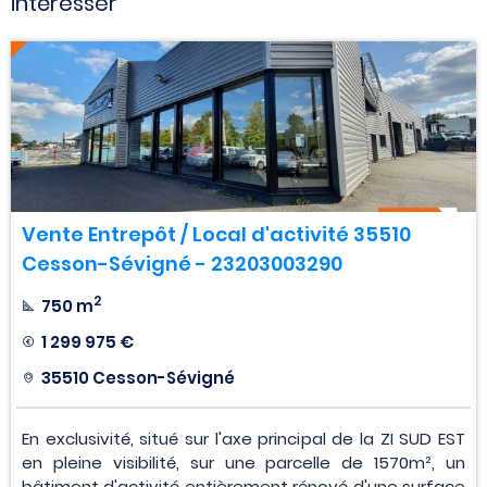
intéresser
Vente Entrepôt / Local d'activité 35510
Cesson-Sévigné - 23203003290
2
750 m
1 299 975 €
35510 Cesson-Sévigné
En exclusivité, situé sur l'axe principal de la ZI SUD EST
en pleine visibilité, sur une parcelle de 1570m², un
bâtiment d'activité entièrement rénové d'une surface