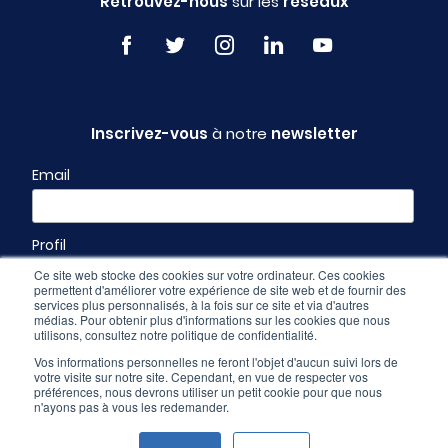
Retrouvez-nous
sur les
réseaux
Inscrivez-vous
à notre
newsletter
Email
Profil
Ce site web stocke des cookies sur votre ordinateur. Ces cookies
permettent d'améliorer votre expérience de site web et de fournir des
services plus personnalisés, à la fois sur ce site et via d'autres
médias. Pour obtenir plus d'informations sur les cookies que nous
utilisons, consultez notre politique de confidentialité.
Vos informations personnelles ne feront l'objet d'aucun suivi lors de
votre visite sur notre site. Cependant, en vue de respecter vos
préférences, nous devrons utiliser un petit cookie pour que nous
n'ayons pas à vous les redemander.
Espace pro
-
CGU & mentions légales
-
Politique de confidentialité