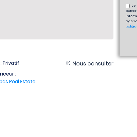
Je 
perso
inform
agenc
politi
: Privatif
Nous consulter
nceur :
bas Real Estate