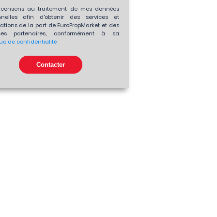
consens au traitement de mes données
nnelles afin d'obtenir des services et
ations de la part de EuroPropMarket et des
es partenaires, conformément à sa
que de confidentialité