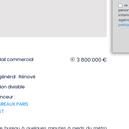
Je 
perso
inform
agenc
politi
: Bail commercial
3 800 000 €
général : Rénové
Non divisible
nceur :
UREAUX PARIS
ST
e bureau à quelques minutes à pieds du métro