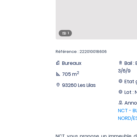
1
Référence : 222010018606
Bureaux
Bail 
3/6/9
2
705 m
Etat 
93260 Les Lilas
Lot : 
Anno
NCT - B
NORD/E
NCT vous propose un immeuble d