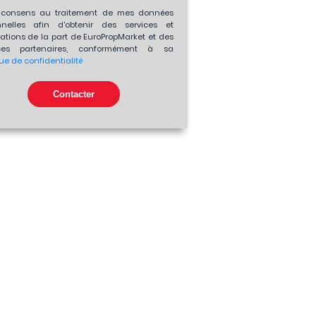
consens au traitement de mes données
nnelles afin d'obtenir des services et
ations de la part de EuroPropMarket et des
es partenaires, conformément à sa
que de confidentialité