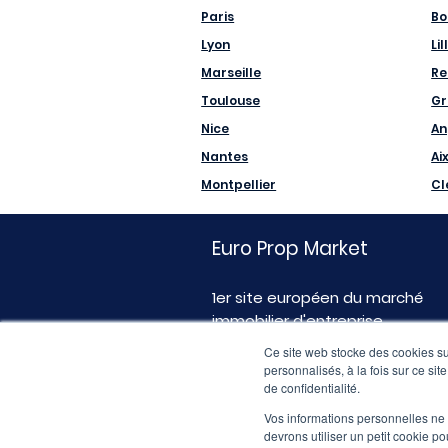
Paris
Bo
Lyon
Lil
Marseille
Re
Toulouse
Gr
Nice
An
Nantes
Ai
Montpellier
Cl
Euro Prop Market
1er site européen du marché
immobilier d'entreprise
Ce site web stocke des cookies sur
personnalisés, à la fois sur ce sit
de confidentialité.
Vos informations personnelles ne f
devrons utiliser un petit cookie 