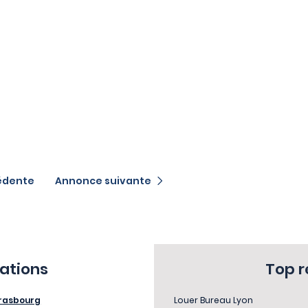
édente
Annonce suivante
sations
Top 
rasbourg
Louer Bureau Lyon