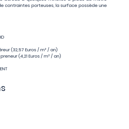
 de contraintes porteuses, la surface possède une
 HD
reur (32,57 Euros / m² / an)
preneur (4,21 Euros / m² / an)
MENT
ns