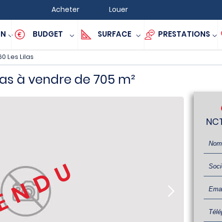
Acheter
Louer
ON
BUDGET
SURFACE
PRESTATIONS
0 Les Lilas
las à vendre de 705 m²
NCT
ENDU