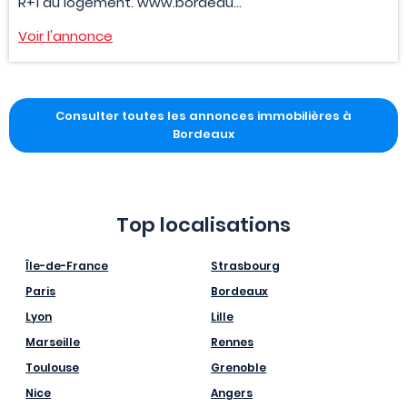
R+1 au logement. www.bordeau...
Voir l'annonce
Consulter toutes les annonces immobilières à
Bordeaux
Top localisations
Île-de-France
Strasbourg
Paris
Bordeaux
Lyon
Lille
Marseille
Rennes
Toulouse
Grenoble
Nice
Angers