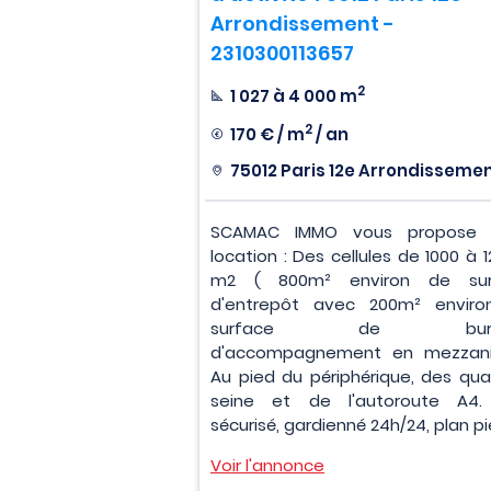
Arrondissement -
2310300113657
2
1 027 à 4 000 m
2
170 € / m
/ an
75012 Paris 12e Arrondisseme
SCAMAC IMMO vous propose 
location : Des cellules de 1000 à 
m2 ( 800m² environ de sur
d'entrepôt avec 200m² envir
surface de bure
d'accompagnement en mezzani
Au pied du périphérique, des qua
seine et de l'autoroute A4.
sécurisé, gardienné 24h/24, plan pie
Voir l'annonce