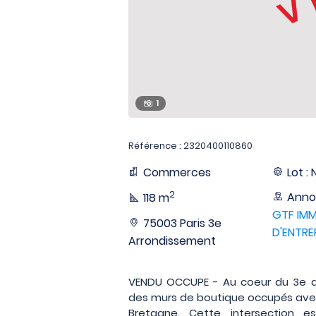
1
Référence : 2320400110860
Commerces
Lot : 
2
Anno
118 m
GTF IMM
75003 Paris 3e
D'ENTRE
Arrondissement
VENDU OCCUPE - Au coeur du 3e a
des murs de boutique occupés avec 
Bretagne. Cette intersection e