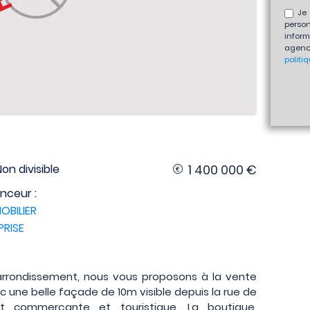
Je 
perso
inform
agenc
politi
Non divisible
1 400 000 €
nceur :
OBILIER
PRISE
rrondissement, nous vous proposons à la vente
une belle façade de 10m visible depuis la rue de
st commerçante et touristique. La boutique,