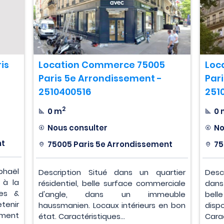
is
Location Commerce 75005
Loc
Paris 5e Arrondissement -
Par
2510400516
251
2
0 m
0 
Nous consulter
No
nt
75005 Paris 5e Arrondissement
75
phaël
Description Situé dans un quartier
Desc
 à la
résidentiel, belle surface commerciale
dans
es &
d'angle, dans un immeuble
bell
tenir
haussmanien. Locaux intérieurs en bon
dis
ement
état. Caractéristiques...
Carac