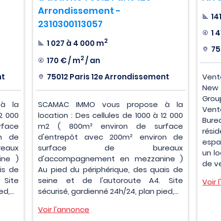
Arrondissement -
14
2310300113057
1 
2
1 027 à 4 000 m
75
2
170 € / m
/ an
nt
75012 Paris 12e Arrondissement
Vent
New 
Grou
à la
SCAMAC IMMO vous propose à la
Ven
12 000
location : Des cellules de 1000 à 12 000
Bure
face
m2 ( 800m² environ de surface
rési
on de
d'entrepôt avec 200m² environ de
espa
aux
surface de bureaux
un lo
ne )
d'accompagnement en mezzanine )
de ve
is de
Au pied du périphérique, des quais de
 Site
seine et de l'autoroute A4. Site
Voir 
d,...
sécurisé, gardienné 24h/24, plan pied,...
Voir l'annonce