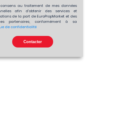
consens au traitement de mes données
nnelles afin d'obtenir des services et
ations de la part de EuroPropMarket et des
es partenaires, conformément à sa
que de confidentialité