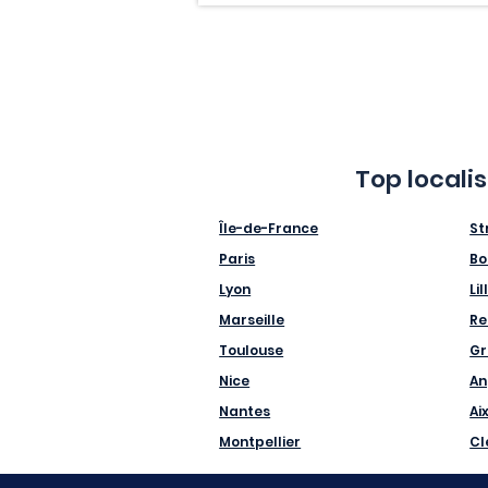
Top locali
Île-de-France
St
Paris
Bo
Lyon
Lil
Marseille
Re
Toulouse
Gr
Nice
An
Nantes
Ai
Montpellier
Cl