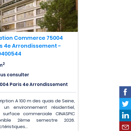
ation Commerce 75004
is 4e Arrondissement -
0400544
2
m
us consulter
004 Paris 4e Arrondissement
ription A 100 m des quais de Seine,
 un environnement résidentiel,
e surface commerciale CINASPIC
ponible 2ème semestre 2026.
téristiques...