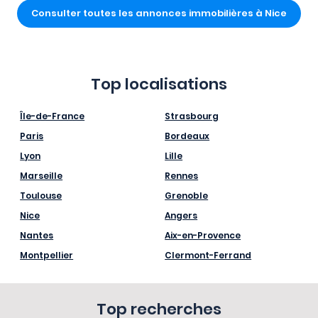
Consulter toutes les annonces immobilières à Nice
Top localisations
Île-de-France
Strasbourg
Paris
Bordeaux
Lyon
Lille
Marseille
Rennes
Toulouse
Grenoble
Nice
Angers
Nantes
Aix-en-Provence
Montpellier
Clermont-Ferrand
Top recherches