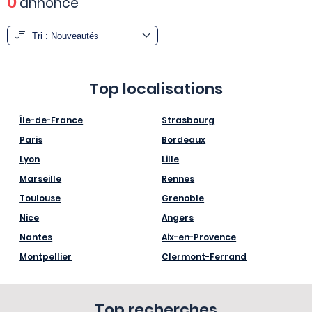
0
annonce
Top localisations
Île-de-France
Strasbourg
Paris
Bordeaux
Lyon
Lille
Marseille
Rennes
Toulouse
Grenoble
Nice
Angers
Nantes
Aix-en-Provence
Montpellier
Clermont-Ferrand
Top recherches