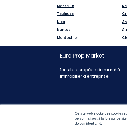
Marseille
Re
Toulouse
Gr
Nice
An
Nantes
Ai
Montpellier
Cl
Euro Prop Market
1er site européen du marché
immobilier d'entreprise
Ce site web stocke des cookies sur
personnalisés, à la fois sur ce sit
de confidentialité.