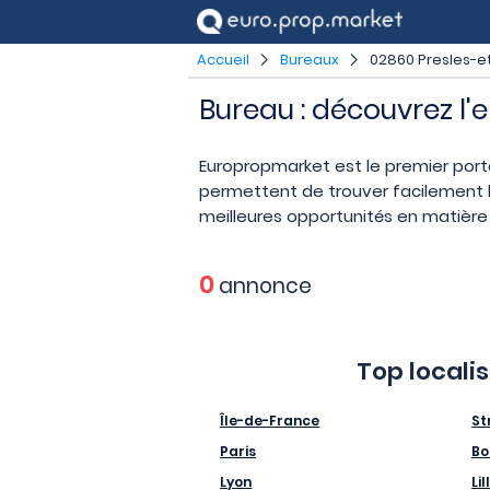
Accueil
Bureaux
02860 Presles-e
Bureau : découvrez l'
Europropmarket est le premier port
permettent de trouver facilement l
meilleures opportunités en matière 
0
annonce
Top locali
Île-de-France
St
Paris
Bo
Lyon
Lil