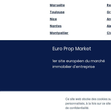
Marseille
Re
Toulouse
Gr
Nice
An
Nantes
Ai
Montpellier
Cl
Euro Prop Market
1er site européen du marché
immobilier d'entreprise
Ce site web stocke des cookies sur
personnalisés, à la fois sur ce sit
de confidentialité.