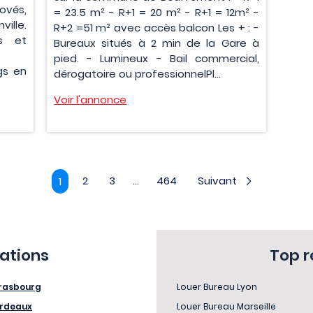
ovés,
= 23.5 m² - R+1 = 20 m² - R+1 = 12m² -
ille.
R+2 =51 m² avec accès balcon Les + : -
es et
Bureaux situés à 2 min de la Gare à
pied. - Lumineux - Bail commercial,
gs en
dérogatoire ou professionnelPl...
Voir l'annonce
2
3
...
464
Suivant
1
sations
Top 
rasbourg
Louer Bureau Lyon
rdeaux
Louer Bureau Marseille