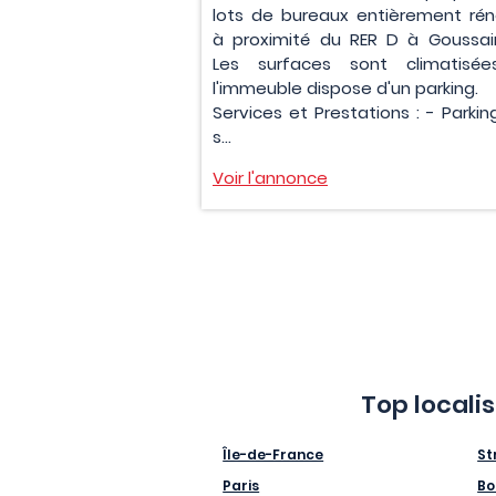
lots de bureaux entièrement rén
à proximité du RER D à Goussainv
Les surfaces sont climatisé
l'immeuble dispose d'un parking.
Services et Prestations : - Parkin
s...
Voir l'annonce
Top locali
Île-de-France
St
Paris
Bo