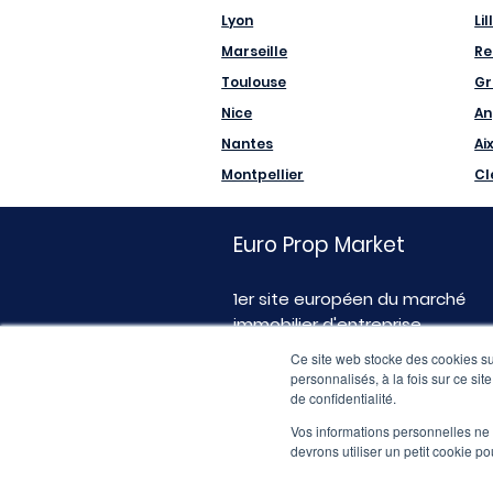
Lyon
Lil
Marseille
Re
Toulouse
Gr
Nice
An
Nantes
Ai
Montpellier
Cl
Euro Prop Market
1er site européen du marché
immobilier d'entreprise
Ce site web stocke des cookies sur
personnalisés, à la fois sur ce sit
de confidentialité.
Vos informations personnelles ne f
devrons utiliser un petit cookie 