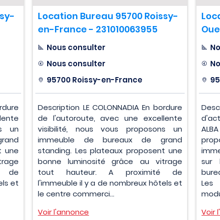
ssy-
Location Bureau 95700 Roissy-
Loc
en-France - 231010063955
Oue
Nous consulter
No
Nous consulter
No
95700 Roissy-en-France
95
rdure
Description LE COLONNADIA En bordure
Desc
lente
de l'autoroute, avec une excellente
d'ac
ns un
visibilité, nous vous proposons un
ALBA
rand
immeuble de bureaux de grand
pro
t une
standing. Les plateaux proposent une
imme
trage
bonne luminosité grâce au vitrage
sur 
é de
tout hauteur. A proximité de
bure
ls et
l'immeuble il y a de nombreux hôtels et
Les
le centre commerci...
modul
Voir l'annonce
Voir 