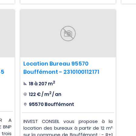
Location Bureau 95570
45
Bouffémont - 2310100112171
2
18 à 207 m
2
122 € / m
/ an
95570 Bouffémont
ER A
INVEST CONSEIL vous propose à la
E BNP
location des bureaux à partir de 12 m²
trois
sur la commune de Bouffémont : - R+1