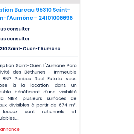
ation Bureau 95310 Saint-
n-l'Aumône - 24101006696
us consulter
us consulter
310 Saint-Ouen-l'Aumône
ription Saint-Ouen L'Aumône Parc
tivité des Béthunes - Immeuble
 BNP Paribas Real Estate vous
pose à la location, dans un
uble bénéficiant d'une visibilité
la N184, plusieurs surfaces de
aux divisibles à partir de 674 m².
 locaux sont rationnels et
ables....
l'annonce