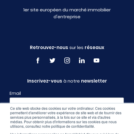
1er site européen du marché immobilier
d'entreprise
Retrouvez-nous
sur les
réseaux
Inscrivez-vous
à notre
newsletter
Email
Ce site web stocke des cookies sur votre ordinateur. Ces cookies
permettent d'améliorer votre expérience de site web et de fournir des
Profil
services plus personnalisés, à la fois sur ce site et via d'autres
médias. Pour obtenir plus d'informations sur les cookies que nous
utilisons, consultez notre politique de confidentialité.