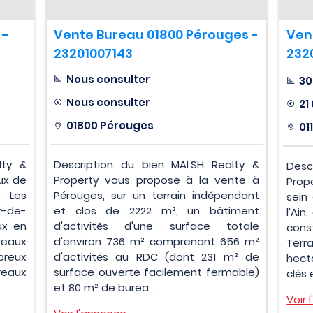
 -
Vente Bureau 01800 Pérouges -
Ven
23201007143
232
Nous consulter
30
Nous consulter
21
01800 Pérouges
01
lty &
Description du bien MALSH Realty &
Desc
ux de
Property vous propose à la vente à
Prop
 Les
Pérouges, sur un terrain indépendant
sein
z-de-
et clos de 2222 m², un bâtiment
l'Ain
ux en
d'activités d'une surface totale
cons
reaux
d'environ 736 m² comprenant 656 m²
Terr
breux
d'activités au RDC (dont 231 m² de
hect
reaux
surface ouverte facilement fermable)
clés 
et 80 m² de burea...
Voir 