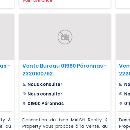
Voir l'annonce
as -
Vente Bureau 01960 Péronnas -
Ven
2320100762
222
Nous consulter
No
Nous consulter
No
01960 Péronnas
01
lty &
Description du bien MALSH Realty &
Desc
e, au
Property vous propose à la vente, au
Prop