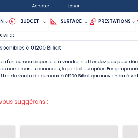
Acheter
Louer
ON
BUDGET
SURFACE
PRESTATIONS
0 Billiat
sponibles à 01200 Billiat
he d'un bureau disponible à vendre, n'attendez pas pour décou
à ses nombreuses annonces, le portail européen Europropma
'offre de vente de bureaux à 01200 Billiat qui conviendra à vot
 vous suggérons :