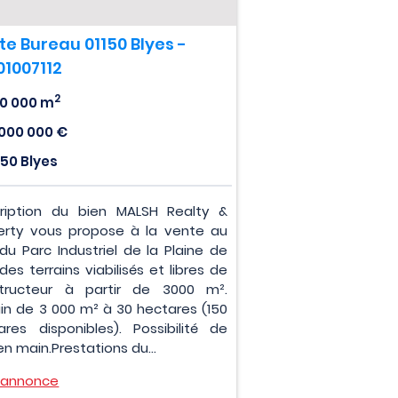
te Bureau 01150 Blyes -
01007112
2
0 000 m
 000 000 €
150 Blyes
ription du bien MALSH Realty &
erty vous propose à la vente au
 du Parc Industriel de la Plaine de
, des terrains viabilisés et libres de
tructeur à partir de 3000 m².
ain de 3 000 m² à 30 hectares (150
ares disponibles). Possibilité de
en main.Prestations du...
l'annonce