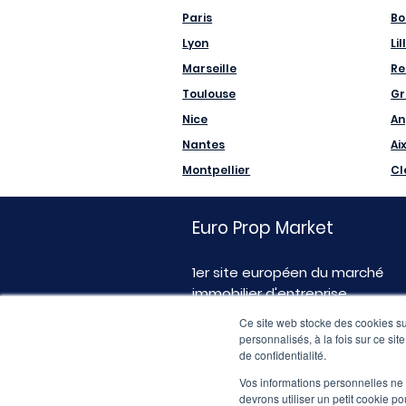
Paris
Bo
Lyon
Lil
Marseille
Re
Toulouse
Gr
Nice
An
Nantes
Ai
Montpellier
Cl
Euro Prop Market
1er site européen du marché
immobilier d'entreprise
Ce site web stocke des cookies sur
personnalisés, à la fois sur ce sit
de confidentialité.
Vos informations personnelles ne f
devrons utiliser un petit cookie 