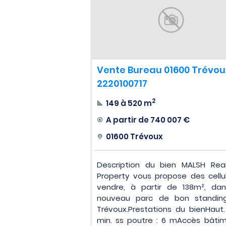
Vente Bureau 01600 Trévou
2220100717
2
149 à 520 m
A partir de
740 007 €
01600 Trévoux
Description du bien MALSH Rea
Property vous propose des cellu
vendre, à partir de 138m², da
nouveau parc de bon standin
Trévoux.Prestations du bienHaut. 
min. ss poutre : 6 mAccès bâtim