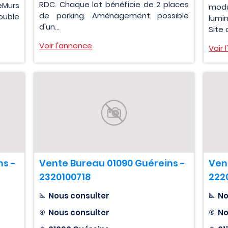
RDC. Chaque lot bénéficie de 2 places
eMurs
modu
de parking. Aménagement possible
uble
lumin
d'un...
Site 
Voir l'annonce
Voir 
ns -
Vente Bureau 01090 Guéreins -
Ven
2320100718
222
Nous consulter
No
Nous consulter
No