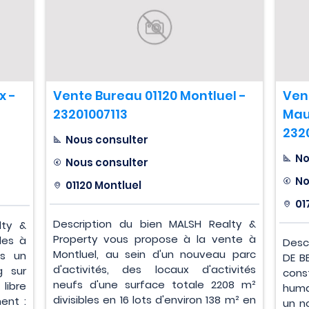
x -
Vente Bureau 01120 Montluel -
Ven
23201007113
Mau
232
Nous consulter
No
Nous consulter
No
01120 Montluel
01
Description du bien MALSH Realty &
lty &
Property vous propose à la vente à
les à
Desc
Montluel, au sein d'un nouveau parc
ns un
DE B
d'activités, des locaux d'activités
g sur
cons
neufs d'une surface totale 2208 m²
libre
huma
divisibles en 16 lots d'environ 138 m² en
ent :
un n