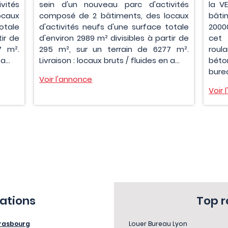
vités
sein d'un nouveau parc d'activités
la V
ocaux
composé de 2 bâtiments, des locaux
bâti
otale
d'activités neufs d'une surface totale
2000
tir de
d'environ 2989 m² divisibles à partir de
cet
7 m².
295 m², sur un terrain de 6277 m².
roul
a...
Livraison : locaux bruts / fluides en a...
béto
burea
Voir l'annonce
Voir 
sations
Top 
rasbourg
Louer Bureau Lyon