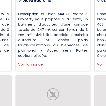
01090 Guéreins
01
lty &
Description du bien MALSH Realty &
Desc
e, un
Property vous propose à la vente, un
Prop
rface
bâtiment d'activités d'une surface
468
 de 3
totale de 1247 m², sur son terrain de 3
bure
ximité
266 m². Divisibilité possible. Proximité
chau
urds.
autoroute et accès poids
bon 
 de
lourds.Prestations du bienAccès de
cloi
ès de
plain-pied / Accès semi Portes
park
sectionnellesPo...
Clois
Voir l'annonce
Voir 