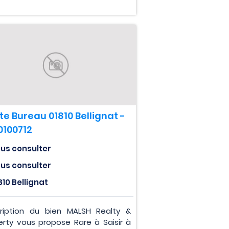
te Bureau 01810 Bellignat -
0100712
us consulter
us consulter
810 Bellignat
ription du bien MALSH Realty &
erty vous propose Rare à Saisir à