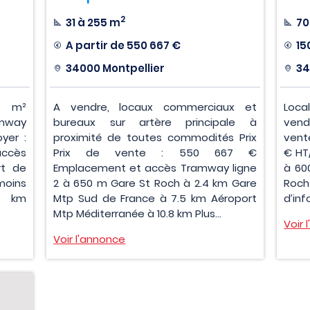
2
31 à 255 m
70
A partir de
550 667 €
15
34000 Montpellier
34
3 m²
A vendre, locaux commerciaux et
Loc
amway
bureaux sur artère principale à
vend
yer :
proximité de toutes commodités Prix
vent
accès
Prix de vente : 550 667 €
€ HT
rt de
Emplacement et accès Tramway ligne
à 60
moins
2 à 650 m Gare St Roch à 2.4 km Gare
Roch
5 km
Mtp Sud de France à 7.5 km Aéroport
d’in
Mtp Méditerranée à 10.8 km Plus...
Voir 
Voir l'annonce