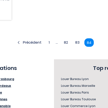
Précédent
1
...
82
83
84
sations
Top 
rasbourg
Louer Bureau Lyon
rdeaux
Louer Bureau Marseille
le
Louer Bureau Paris
nnes
Louer Bureau Toulouse
enoble
Louer Commerce Lyon