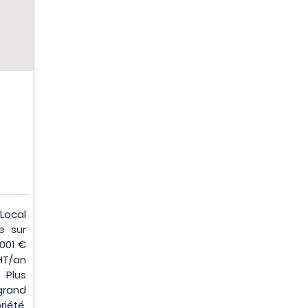
U
ocal
e sur
 001 €
T/an
Plus
rand
iété,