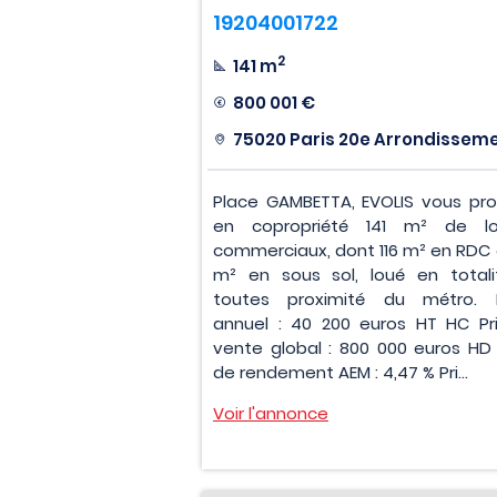
19204001722
2
141 m
800 001 €
75020 Paris 20e Arrondissem
Place GAMBETTA, EVOLIS vous pr
en copropriété 141 m² de lo
commerciaux, dont 116 m² en RDC 
m² en sous sol, loué en totali
toutes proximité du métro. 
annuel : 40 200 euros HT HC Pr
vente global : 800 000 euros HD
de rendement AEM : 4,47 % Pri...
Voir l'annonce