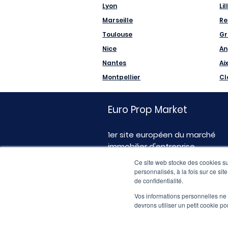
Lyon
Lil
Marseille
Re
Toulouse
Gr
Nice
An
Nantes
Ai
Montpellier
Cl
Euro Prop Market
1er site européen du marché
immobilier d'entreprise
Ce site web stocke des cookies sur
personnalisés, à la fois sur ce sit
de confidentialité.
Vos informations personnelles ne f
devrons utiliser un petit cookie 