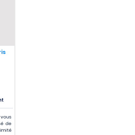
U
is
nt
vous
sé de
imité