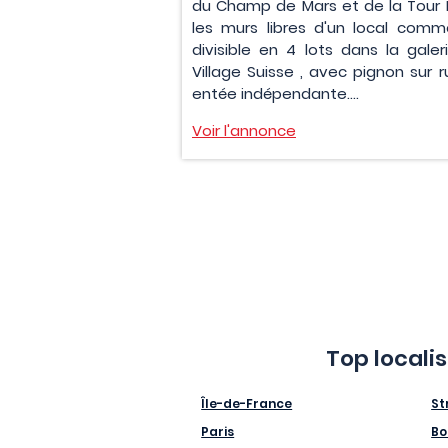
du Champ de Mars et de la Tour Ei
les murs libres d'un local comme
divisible en 4 lots dans la galer
Village Suisse , avec pignon sur r
entée indépendante....
Voir l'annonce
Top locali
Île-de-France
St
Paris
Bo