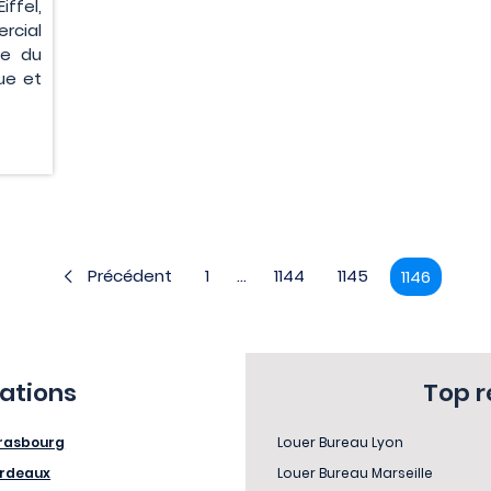
ffel,
rcial
ie du
ue et
Précédent
1
...
1144
1145
1146
sations
Top 
rasbourg
Louer Bureau Lyon
rdeaux
Louer Bureau Marseille