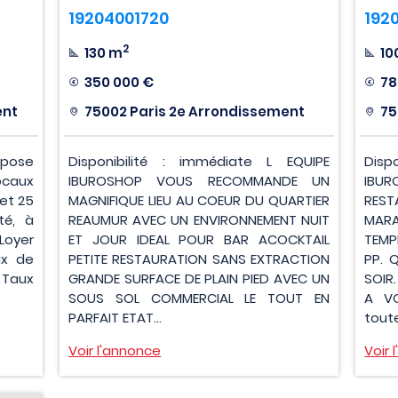
19204001720
192
2
130 m
10
350 000 €
78
ent
75002 Paris 2e Arrondissement
75
opose
Disponibilité : immédiate L EQUIPE
Disp
caux
IBUROSHOP VOUS RECOMMANDE UN
IBUR
et 25
MAGNIFIQUE LIEU AU COEUR DU QUARTIER
REST
té, à
REAUMUR AVEC UN ENVIRONNEMENT NUIT
MAR
Loyer
ET JOUR IDEAL POUR BAR ACOCKTAIL
TEMP
ix de
PETITE RESTAURATION SANS EXTRACTION
PP. 
 Taux
GRANDE SURFACE DE PLAIN PIED AVEC UN
SOIR
SOUS SOL COMMERCIAL LE TOUT EN
A VO
PARFAIT ETAT...
toute
Voir l'annonce
Voir 