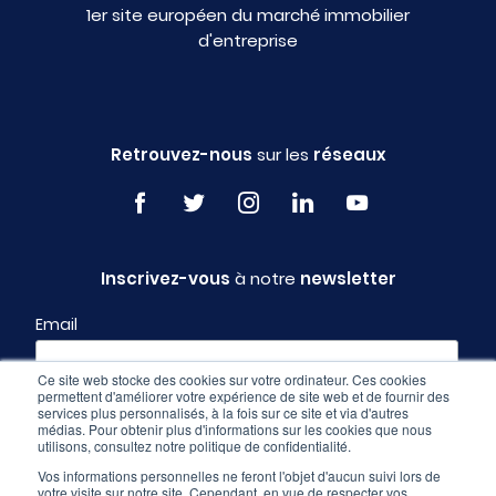
1er site européen du marché immobilier
d'entreprise
Retrouvez-nous
sur les
réseaux
Inscrivez-vous
à notre
newsletter
Email
Ce site web stocke des cookies sur votre ordinateur. Ces cookies
permettent d'améliorer votre expérience de site web et de fournir des
Profil
services plus personnalisés, à la fois sur ce site et via d'autres
médias. Pour obtenir plus d'informations sur les cookies que nous
utilisons, consultez notre politique de confidentialité.
Vos informations personnelles ne feront l'objet d'aucun suivi lors de
votre visite sur notre site. Cependant, en vue de respecter vos