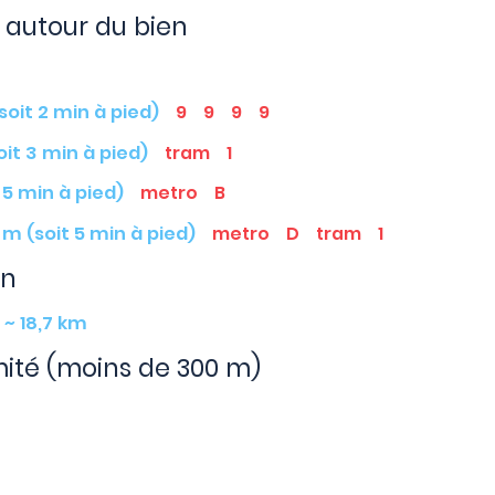
autour du bien
(soit 2 min à pied)
9
9
9
9
oit 3 min à pied)
tram
1
 5 min à pied)
metro
B
 m (soit 5 min à pied)
metro
D
tram
1
en
~ 18,7 km
mité (moins de 300 m)