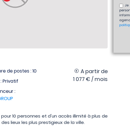
Je 
perso
inform
agenc
politi
e de postes : 10
A partir de
1 077 € / mois
: Privatif
nceur :
GROUP
 pour 10 personnes et d'un accès illimité à plus de
s lieux les plus prestigieux de la ville.