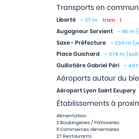
Transports en commun 
Liberté
~ 27 m
tram
1
Augagneur Servient
~ 161 m 
Saxe - Préfecture
~ 230 m (s
Place Guichard
~ 379 m (soit
Guillotière Gabriel Péri
~ 407
Aéroports autour du bi
Aéroport Lyon Saint Exupery
Établissements à proxi
Alimentation
2 Boulangeries / Pâtisseries
11 Commerces alimentaires
27 Restaurants