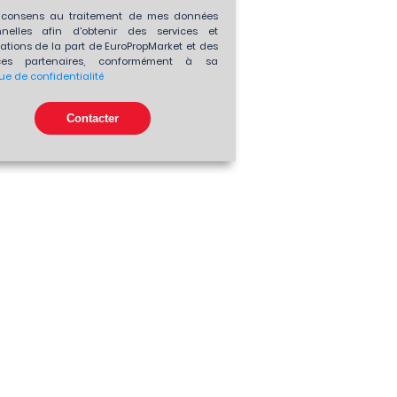
consens au traitement de mes données
nnelles afin d'obtenir des services et
ations de la part de EuroPropMarket et des
es partenaires, conformément à sa
que de confidentialité