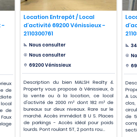
Location Entrepôt / Local
Loca
 -
d'activité 69200 Vénissieux -
d'ac
2110300761
211
Nous consulter
34
Nous consulter
No
69200 Vénissieux
69
Description du bien MALSH Realty &
Desc
rieux
Property vous propose à Vénissieux, à
Prop
pe de
la vente ou à la location, ce local
A Lo
édiate
d'activité de 2000 m² dont 182 m² de
clo
ocal
bureaux sur deux niveaux. Rare sur le
circ
le de
marché. Accès immédiat B U S. Places
de 5
 Faux
de parkings - Accès idéal pour poids
comp
elage
lourds. Pont roulant 5T, 2 ponts rou...
secti