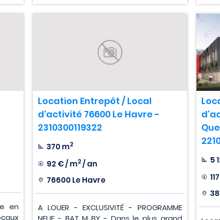
Location Entrepôt / Local
Loca
d'activité 76600 Le Havre -
d'ac
2310300119322
Que
221
2
370 m
5 
2
92 € / m
/ an
11
76600 Le Havre
38
se en
A LOUER - EXCLUSIVITÉ - PROGRAMME
ocaux
NEUF - BAT M BY - Dans le plus grand