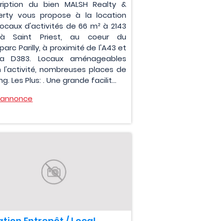
ription du bien MALSH Realty &
erty vous propose à la location
locaux d'activités de 66 m² à 2143
à Saint Priest, au coeur du
parc Parilly, à proximité de l'A43 et
la D383. Locaux aménageables
n l'activité, nombreuses places de
ng. Les Plus: . Une grande facilit...
l'annonce
tion Entrepôt / Local