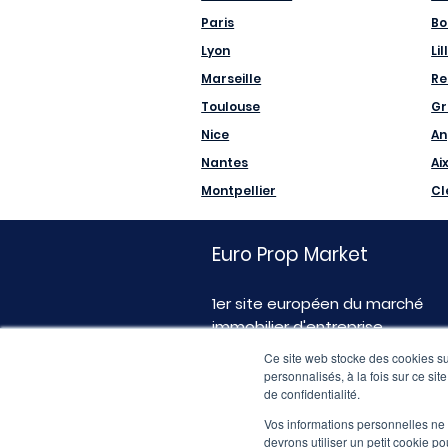
Paris
Bo
Lyon
Lil
Marseille
Re
Toulouse
Gr
Nice
An
Nantes
Ai
Montpellier
Cl
Euro Prop Market
1er site européen du marché
immobilier d'entreprise
Ce site web stocke des cookies sur
personnalisés, à la fois sur ce sit
de confidentialité.
Vos informations personnelles ne f
devrons utiliser un petit cookie 