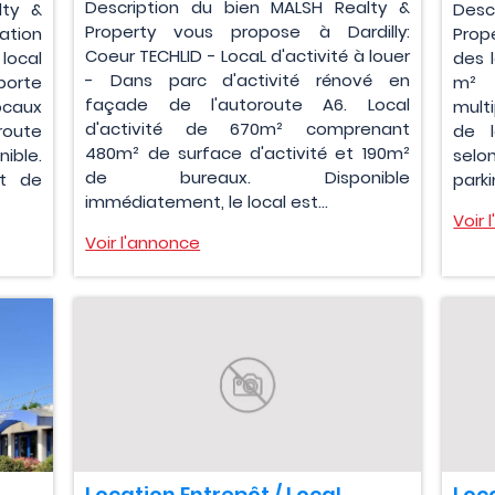
Description du bien MALSH Realty &
lty &
Desc
Property vous propose à Dardilly:
ation
Prop
Coeur TECHLID - LocaL d'activité à louer
 local
des 
- Dans parc d'activité rénové en
porte
m² 
façade de l'autoroute A6. Local
ocaux
multi
d'activité de 670m² comprenant
route
de 
480m² de surface d'activité et 190m²
ible.
selo
de bureaux. Disponible
et de
parki
immédiatement, le local est...
Voir 
Voir l'annonce
Location Entrepôt / Local
Loca