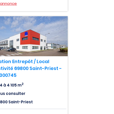
l'annonce
tion Entrepôt / Local
tivité 69800 Saint-Priest -
0300745
2
4 à 4 105 m
us consulter
800 Saint-Priest