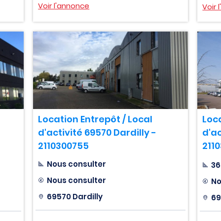
Voir l'annonce
Voir 
Location Entrepôt / Local
Loca
d'activité 69570 Dardilly -
d'ac
2110300755
211
Nous consulter
36
Nous consulter
No
69570 Dardilly
69