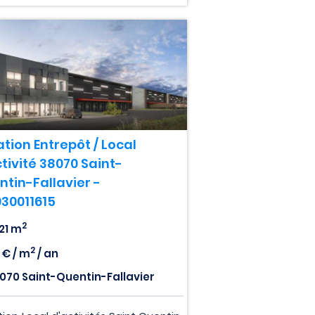
tion Entrepôt / Local
tivité 38070 Saint-
ntin-Fallavier -
030011615
2
121 m
2
7 € / m
/ an
070 Saint-Quentin-Fallavier