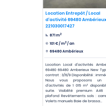
Location Entrepôt / Local
d'activité 69480 Ambérieux
221030017427
2
871 m
2
101 € / m
/ an
69480 Ambérieux
Location Local d'activités Ambe
69480 69480 Amberieux New Ty
contrat : 3/6/9 Disponibilité : imm
Nous vous proposons un l
d'activités de 1 015 m² disponib
suite. Visibilité premium A46
plafond Revêtements sols : carr
Volets manuels Baie de brassa...