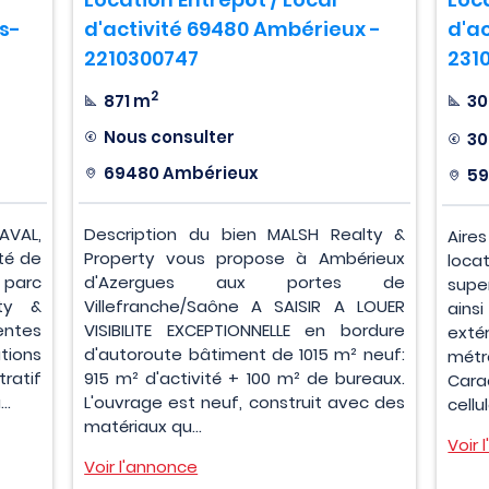
is-
d'activité 69480 Ambérieux -
d'ac
2210300747
231
2
871 m
30
Nous consulter
30
69480 Ambérieux
59
AVAL,
Description du bien MALSH Realty &
Aire
ité de
Property vous propose à Ambérieux
loca
 parc
d'Azergues aux portes de
super
lty &
Villefranche/Saône A SAISIR A LOUER
ains
entes
VISIBILITE EXCEPTIONNELLE en bordure
exté
ations
d'autoroute bâtiment de 1015 m² neuf:
métr
ratif
915 m² d'activité + 100 m² de bureaux.
Cara
..
L'ouvrage est neuf, construit avec des
cellu
matériaux qu...
Voir 
Voir l'annonce