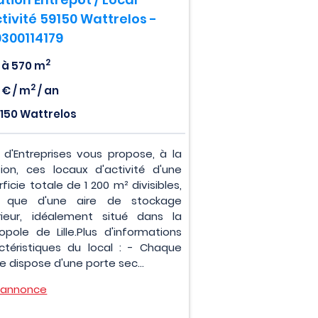
tivité 59150 Wattrelos -
0300114179
2
 à 570 m
2
 € / m
/ an
150 Wattrelos
s d'Entreprises vous propose, à la
tion, ces locaux d'activité d'une
ficie totale de 1 200 m² divisibles,
i que d'une aire de stockage
rieur, idéalement situé dans la
opole de Lille.Plus d'informations
ctéristiques du local : - Chaque
le dispose d'une porte sec...
l'annonce