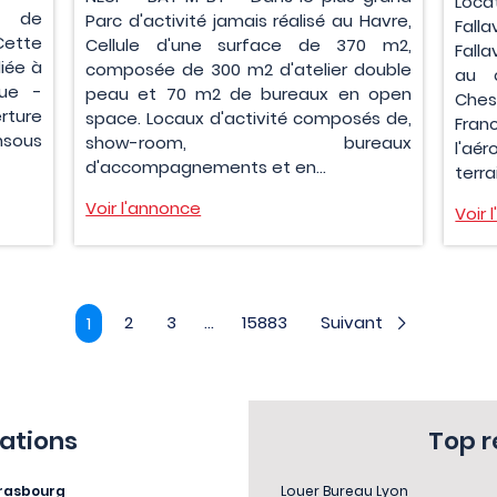
Locat
e de
Parc d'activité jamais réalisé au Havre,
Fall
Cette
Cellule d'une surface de 370 m2,
Fall
iée à
composée de 300 m2 d'atelier double
au 
que -
peau et 70 m2 de bureaux en open
Ches
rture
space. Locaux d'activité composés de,
Fran
nsous
show-room, bureaux
l'aér
d'accompagnements et en...
terra
Voir l'annonce
Voir 
2
3
...
15883
Suivant
1
sations
Top 
rasbourg
Louer Bureau Lyon