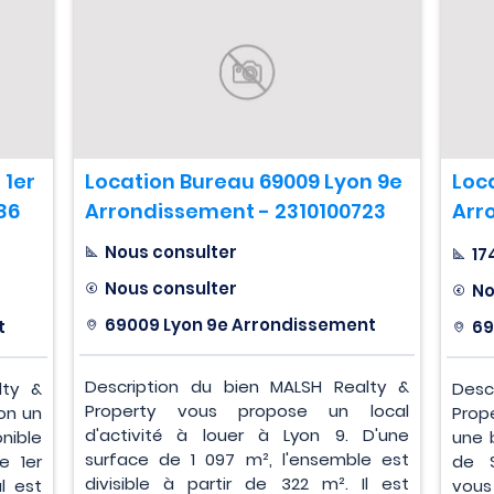
 1er
Location Bureau 69009 Lyon 9e
Loc
86
Arrondissement - 2310100723
Arr
Nous consulter
17
Nous consulter
No
69009 Lyon 9e Arrondissement
t
69
Description du bien MALSH Realty &
lty &
Desc
Property vous propose un local
on un
Prop
d'activité à louer à Lyon 9. D'une
ible
une 
surface de 1 097 m², l'ensemble est
e 1er
de S
divisible à partir de 322 m². Il est
l est
vous