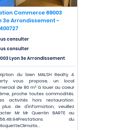
ation Commerce 69003
n 3e Arrondissement -
0400727
us consulter
us consulter
003 Lyon 3e Arrondissement
ription du bien MALSH Realty &
perty vous propose, un local
ercial de 80 m² à louer au coeur
ème, proche toutes commodités.
es activités hors restauration.
 plus de d'information, veuillez
acter Mr Mr Quentin BARTE au
17.56.48.94Prestations du
MoquetteClimatis...