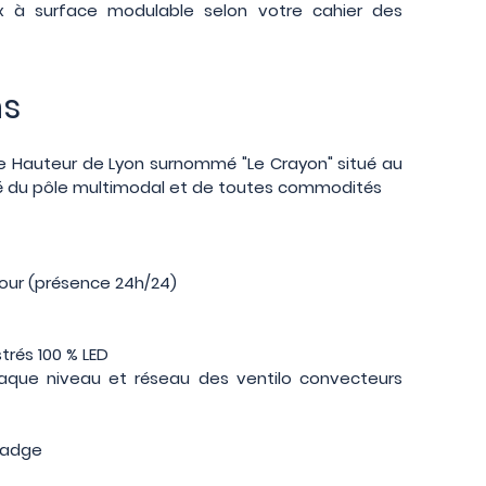
x à surface modulable selon votre cahier des
ns
Hauteur de Lyon surnommé "Le Crayon" situé au
té du pôle multimodal et de toutes commodités
Tour (présence 24h/24)
trés 100 % LED
haque niveau et réseau des ventilo convecteurs
badge