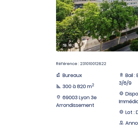
10
Référence : 231010012822
Bureaux
Bail 
3/6/9
2
300 à 820 m
Dispon
69003 Lyon 3e
Immédi
Arrondissement
Lot : 
Anno