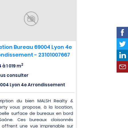
ation Bureau 69004 Lyon 4e
ondissement - 23101007667
2
4 à 1 019 m
us consulter
004 Lyon 4e Arrondissement
ription du bien MALSH Realty &
erty vous propose, à la location,
belle surface de bureaux en bord
aône. Ces bureaux cloisonnés
 offrent une vue imprenable sur