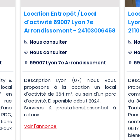
Location Entrepôt / Local
Loc
d'activité 69007 Lyon 7e
Lyo
Arrondissement - 24103006458
211
Nous consulter
No
Nous consulter
No
t
69007 Lyon 7e Arrondissement
69
lty &
Description Lyon (07) Nous vous
Desc
ocal
proposons à la location un local
Pro
² en
d'activité de 364 m², au sein d'un parc
comm
 rue
d'activité. Disponible début 2024.
du 3
d'une
Services & prestationsL'essentiel à
Tout
 RDC,
retenir...
Pour
tions
cont
Voir l'annonce
Faux
06.
bien