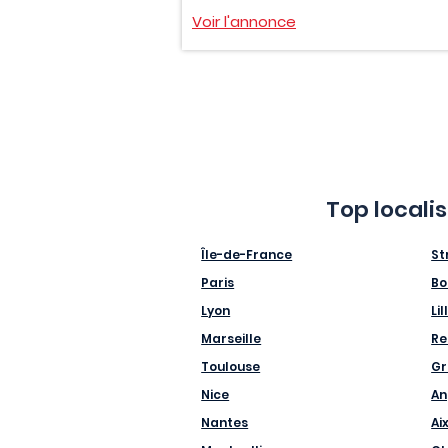
Voir l'annonce
Top locali
Île-de-France
St
Paris
Bo
Lyon
Lil
Marseille
Re
Toulouse
Gr
Nice
An
Nantes
Ai