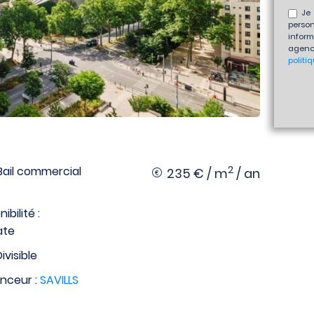
Je 
perso
inform
agenc
politi
2
: Bail commercial
235 € / m
/ an
ibilité :
ate
Divisible
nceur :
SAVILLS