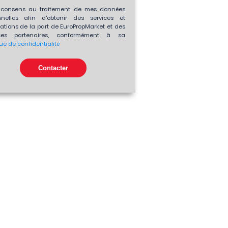
consens au traitement de mes données
nnelles afin d'obtenir des services et
ations de la part de EuroPropMarket et des
es partenaires, conformément à sa
que de confidentialité