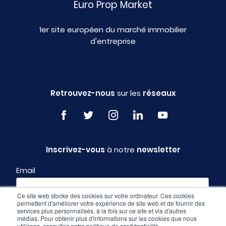
Euro Prop Market
1er site européen du marché immobilier
d'entreprise
Retrouvez-nous
sur les
réseaux
Inscrivez-vous
à notre
newsletter
Email
Ce site web stocke des cookies sur votre ordinateur. Ces cookies
permettent d'améliorer votre expérience de site web et de fournir des
Profil
services plus personnalisés, à la fois sur ce site et via d'autres
médias. Pour obtenir plus d'informations sur les cookies que nous
utilisons, consultez notre politique de confidentialité.