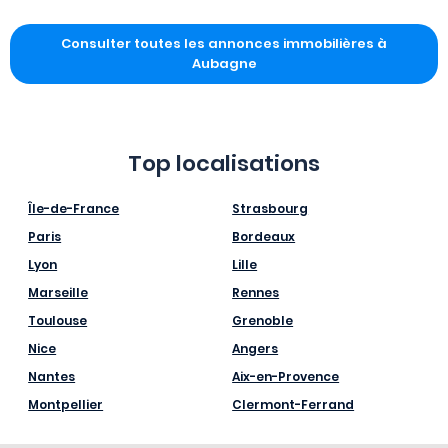
Consulter toutes les annonces immobilières à
Aubagne
Top localisations
Île-de-France
Strasbourg
Paris
Bordeaux
Lyon
Lille
Marseille
Rennes
Toulouse
Grenoble
Nice
Angers
Nantes
Aix-en-Provence
Montpellier
Clermont-Ferrand