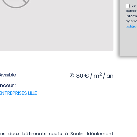
Je 
perso
inform
agenc
politi
2
Divisible
80 € / m
/ an
nceur :
ENTREPRISES LILLE
 dans deux bâtiments neufs à Seclin. Idéalement