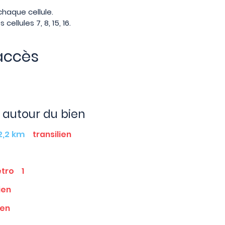
chaque cellule.
cellules 7, 8, 15, 16.
accès
autour du bien
2,2 km
transilien
tro
1
ien
ien