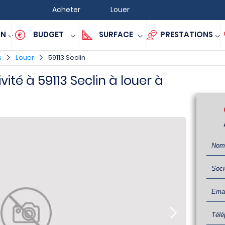
Acheter
Louer
ON
BUDGET
SURFACE
PRESTATIONS
s
Louer
59113 Seclin
vité à 59113 Seclin à louer à