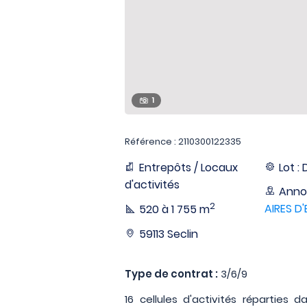
1
Référence : 2110300122335
Entrepôts / Locaux
Lot : 
d'activités
Anno
2
AIRES D'
520 à 1 755 m
59113 Seclin
Type de contrat :
3/6/9
16 cellules d'activités réparties