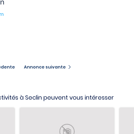
en
km
édente
Annonce suivante
tivités à Seclin peuvent vous intéresser