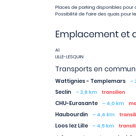
Places de parking disponibles pour 
Possibilité de faire des quais pour les 
Emplacement et 
A1
LILLE-LESQUIN
Transports en commun 
Wattignies - Templemars
~ 
Seclin
~ 2,8 km
transilien
CHU-Eurasante
~ 4,0 km
me
Haubourdin
~ 4,4 km
transil
Loos lez Lille
~ 4,5 km
transil