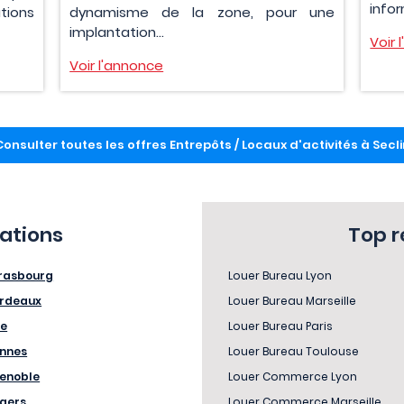
infor
tions
dynamisme de la zone, pour une
implantation...
Voir 
Voir l'annonce
Consulter toutes les offres Entrepôts / Locaux d'activités à Secli
sations
Top 
rasbourg
Louer Bureau Lyon
rdeaux
Louer Bureau Marseille
le
Louer Bureau Paris
nnes
Louer Bureau Toulouse
enoble
Louer Commerce Lyon
gers
Louer Commerce Marseille