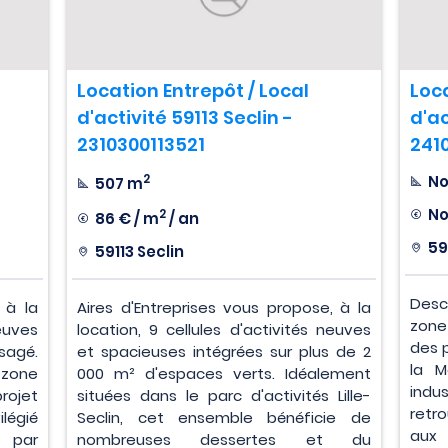
Location Entrepôt / Local
Loca
d'activité 59113 Seclin -
d'ac
2310300113521
241
2
No
507 m
No
2
86 € / m
/ an
59
59113 Seclin
Desc
 à la
Aires d'Entreprises vous propose, à la
zone 
neuves
location, 9 cellules d'activités neuves
des 
agé.
et spacieuses intégrées sur plus de 2
la M
zone
000 m² d'espaces verts. Idéalement
indu
rojet
situées dans le parc d'activités Lille-
retr
légié
Seclin, cet ensemble bénéficie de
aux 
e par
nombreuses dessertes et du