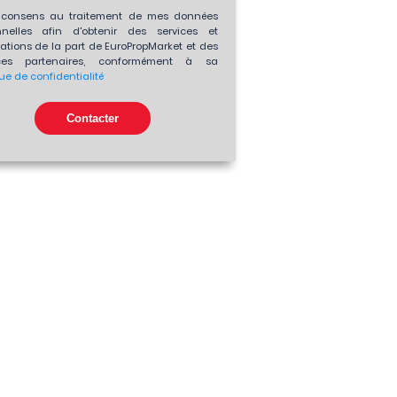
consens au traitement de mes données
nnelles afin d'obtenir des services et
ations de la part de EuroPropMarket et des
es partenaires, conformément à sa
que de confidentialité