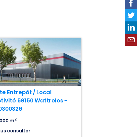
te Entrepôt / Local
tivité 59150 Wattrelos -
0300326
2
 000 m
us consulter