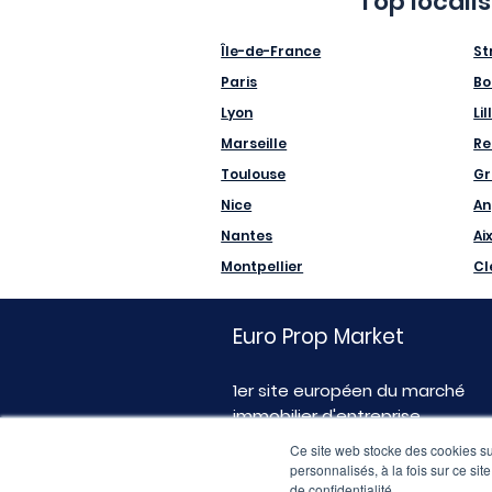
Top locali
Île-de-France
St
Paris
Bo
Lyon
Lil
Marseille
Re
Toulouse
Gr
Nice
An
Nantes
Ai
Montpellier
Cl
Euro Prop Market
1er site européen du marché
immobilier d'entreprise
Ce site web stocke des cookies sur
personnalisés, à la fois sur ce sit
de confidentialité.