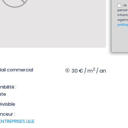
Je 
perso
inform
agenc
politi
2
: Bail commercial
30 € / m
/ an
ibilité :
ate
Divisible
nceur :
ENTREPRISES LILLE