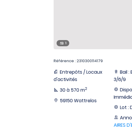
1
Référence : 2310300114179
Entrepôts / Locaux
Bail 
d'activités
3/6/9
2
Dispon
30 à 570 m
Immédi
59150 Wattrelos
Lot : 
Anno
AIRES D'