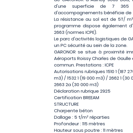
d'une superficie de 7 365
d'accompagnements bénéficie de 22
La résistance au sol est de 5T/ m²
programme dispose également d'aut
2663 (normes ICPE).
Le parc d'activités logistiques de G
un PC sécurité au sein de la zone.
GARONOR se situe à proximité im
Aéroports Roissy Charles de Gaulle e
commun. Prestations : ICPE
Autorisations rubriques 1510 1 (187 27
m3) / 1532 1 (19 000 m3) / 2662 1 (30
2663 2a (30 000 m3)
Déclaration rubrique 2925
Certification BREEAM
STRUCTURE
Charpente béton
Dallage : 5 t/m² réparties
Profondeur : 115 mètres
Hauteur sous poutre : 11 mètres