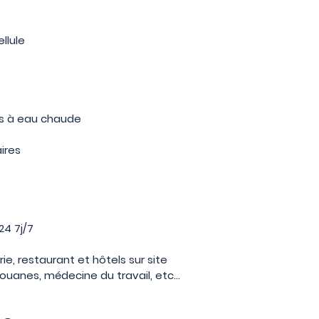
ellule
s à eau chaude
aires
24 7j/7
ie, restaurant et hôtels sur site
douanes, médecine du travail, etc...