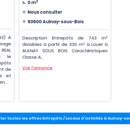
2
0 m
Nous consulter
93600 Aulnay-sous-Bois
93) A
Description Entrepôts de 743 m²
posage
divisibles à partir de 330 m² à Louer à
 REAL
AULNAY SOUS BOIS Caractéristiques
s le
Classe A...
epôts
Voir l'annonce
nt de
os et
n...
ter toutes les offres Entrepôts / Locaux d'activités à Aulnay-so