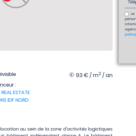
Je 
perso
inform
agenc
politi
2
Divisible
93 € / m
/ an
nceur :
 REAL ESTATE
NS IDF NORD
ocation au sein de la zone d'activités logistiques
un bâtiment indépendant classe A. Le bâtiment