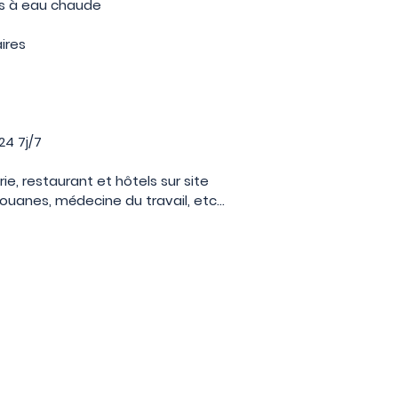
s à eau chaude
aires
24 7j/7
ie, restaurant et hôtels sur site
douanes, médecine du travail, etc...