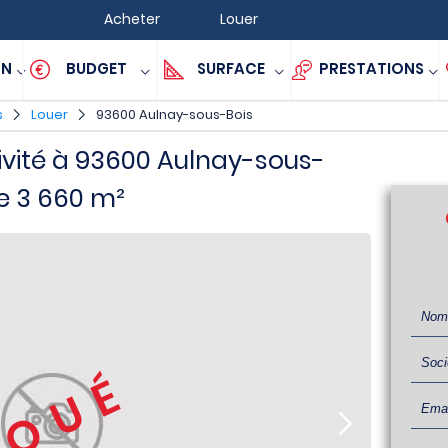
Acheter
Louer
ON
BUDGET
SURFACE
PRESTATIONS
s
Louer
93600 Aulnay-sous-Bois
tivité à 93600 Aulnay-sous-
de 3 660 m²
LOUÉ