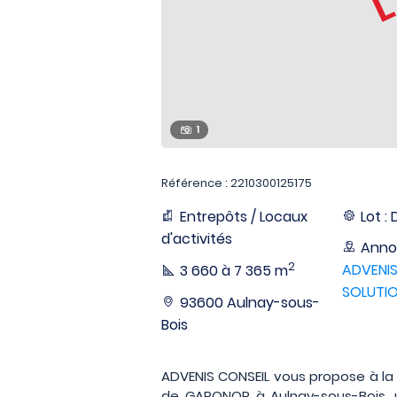
1
Référence : 2210300125175
Entrepôts / Locaux
Lot : 
d'activités
Anno
2
ADVENIS
3 660 à 7 365 m
SOLUTIO
93600 Aulnay-sous-
Bois
ADVENIS CONSEIL vous propose à la l
de GARONOR à Aulnay-sous-Bois, 