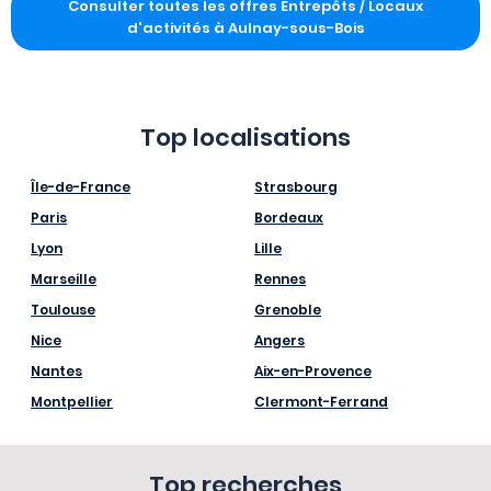
Consulter toutes les offres Entrepôts / Locaux
d'activités à Aulnay-sous-Bois
Top localisations
Île-de-France
Strasbourg
Paris
Bordeaux
Lyon
Lille
Marseille
Rennes
Toulouse
Grenoble
Nice
Angers
Nantes
Aix-en-Provence
Montpellier
Clermont-Ferrand
Top recherches