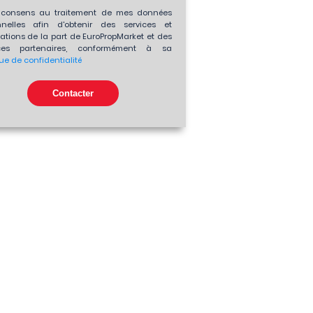
consens au traitement de mes données
nnelles afin d'obtenir des services et
ations de la part de EuroPropMarket et des
es partenaires, conformément à sa
que de confidentialité