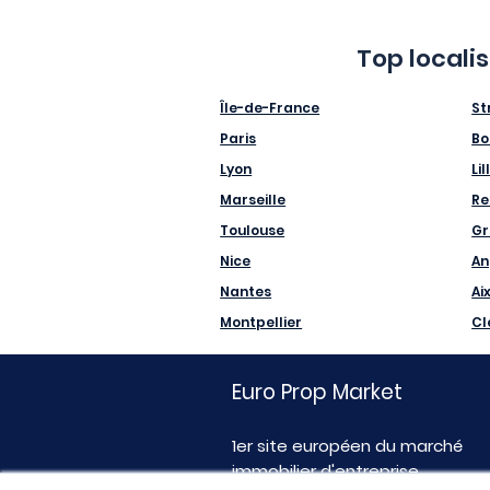
Top locali
Île-de-France
St
Paris
Bo
Lyon
Lil
Marseille
Re
Toulouse
Gr
Nice
An
Nantes
Ai
Montpellier
Cl
Euro Prop Market
1er site européen du marché
immobilier d'entreprise