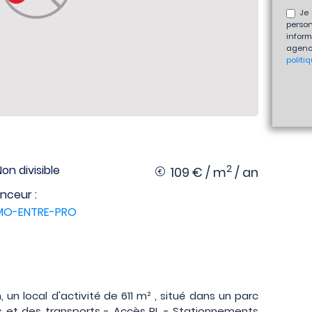
Je 
perso
inform
agenc
politi
2
Non divisible
109 € / m
/ an
nceur :
MMO-ENTRE-PRO
 un local d'activité de 611 m² , situé dans un parc
s et des transports - Accès PL - Stationnements