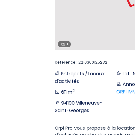
1
Référence : 2210300125232
Entrepôts / Locaux
Lot : 
d'activités
Anno
2
ORPI I
611 m
94190 Villeneuve-
Saint-Georges
Orpi Pro vous propose à la location,
d'activités proche des grands axe