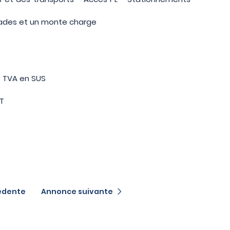
ilades et un monte charge
is TVA en SUS
HT
édente
Annonce suivante