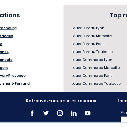
sations
Top 
rasbourg
Louer Bureau Lyon
rdeaux
Louer Bureau Marseille
le
Louer Bureau Paris
nnes
Louer Bureau Toulouse
enoble
Louer Commerce Lyon
gers
Louer Commerce Marseille
x-en-Provence
Louer Commerce Paris
ermont-Ferrand
Louer Commerce Toulouse
Retrouvez-nous
sur les
réseaux
Ins
Em