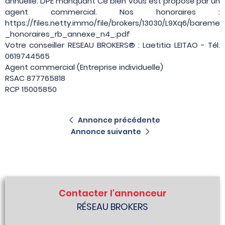
annuelle. DPE manquant Ce bien vous est proposé par un
agent commercial. Nos honoraires :
https://files.netty.immo/file/brokers/13030/L9Xq6/bareme
_honoraires_rb_annexe_n4_.pdf
Votre conseiller RESEAU BROKERS® : Laetitia LEITAO - Tél.
0619744565
Agent commercial (Entreprise individuelle)
RSAC 877765818
RCP 15005850
Annonce précédente
Annonce suivante
Contacter l'annonceur
RÉSEAU BROKERS