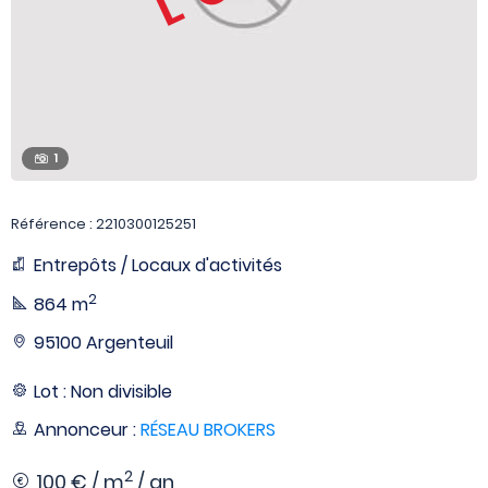
1
Référence : 2210300125251
Entrepôts / Locaux d'activités
2
864 m
95100 Argenteuil
Lot : Non divisible
Annonceur :
RÉSEAU BROKERS
2
100 € / m
/ an