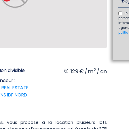
Je 
perso
inform
agenc
politi
2
Non divisible
129 € / m
/ an
nceur :
 REAL ESTATE
NS IDF NORD
EIL vous propose à la location plusieurs lots
u sans bureaux d'accompagnement à partir de 275