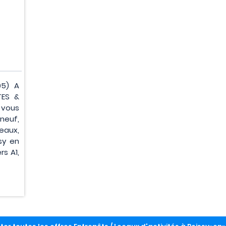
95) A
TES &
 vous
euf,
eaux,
sy en
rs A1,