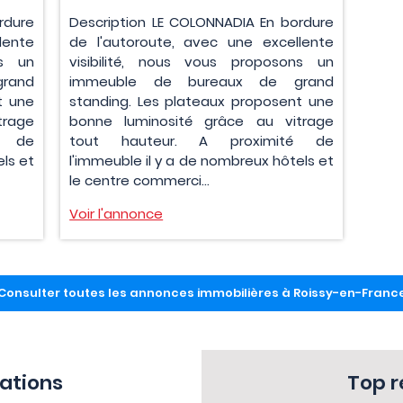
rdure
Description LE COLONNADIA En bordure
lente
de l'autoroute, avec une excellente
ns un
visibilité, nous vous proposons un
rand
immeuble de bureaux de grand
t une
standing. Les plateaux proposent une
trage
bonne luminosité grâce au vitrage
é de
tout hauteur. A proximité de
ls et
l'immeuble il y a de nombreux hôtels et
le centre commerci...
Voir l'annonce
Consulter toutes les annonces immobilières à Roissy-en-Franc
sations
Top 