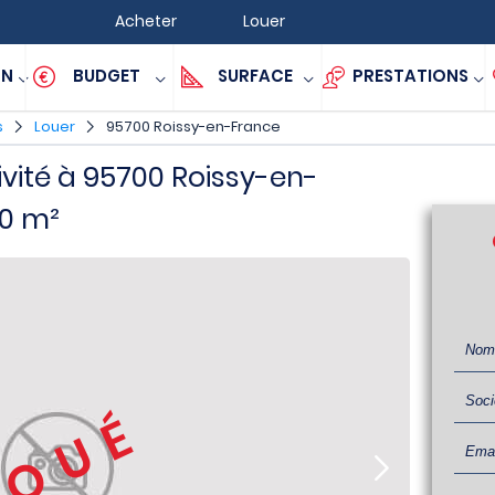
Acheter
Louer
ON
BUDGET
SURFACE
PRESTATIONS
s
Louer
95700 Roissy-en-France
ivité à 95700 Roissy-en-
00 m²
LOUÉ