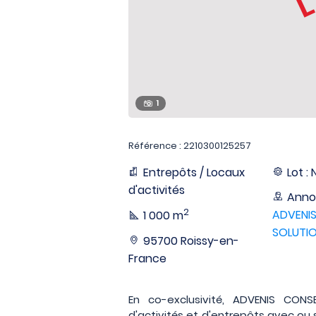
1
Référence : 2210300125257
Entrepôts / Locaux
Lot : 
d'activités
Anno
2
ADVENIS
1 000 m
SOLUTIO
95700 Roissy-en-
France
En co-exclusivité, ADVENIS CONS
d'activités et d'entrepôts avec o