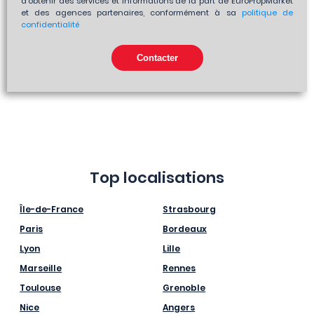
d'obtenir des services et informations de la part de EuroPropMarket
et des agences partenaires, conformément à sa
politique de
confidentialité
Top localisations
Île-de-France
Strasbourg
Paris
Bordeaux
Lyon
Lille
Marseille
Rennes
Toulouse
Grenoble
Nice
Angers