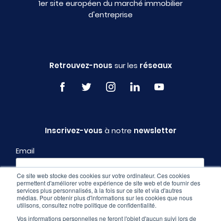
1er site européen du marché immobilier
d'entreprise
Retrouvez-nous
sur les
réseaux
Inscrivez-vous
à notre
newsletter
Email
Ce site web stocke des cookies sur votre ordinateur. Ces cookies
permettent d'améliorer votre expérience de site web et de fournir des
Profil
services plus personnalisés, à la fois sur ce site et via d'autres
médias. Pour obtenir plus d'informations sur les cookies que nous
utilisons, consultez notre politique de confidentialité.
Vos informations personnelles ne feront l'objet d'aucun suivi lors de